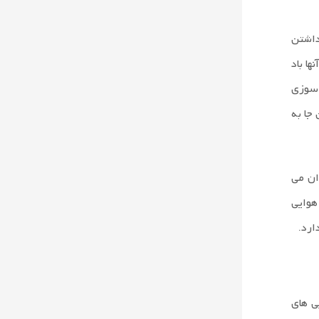
داشتن
ا باد
 سوزی
جا به
ان می
هوایی
ارد.
ی های