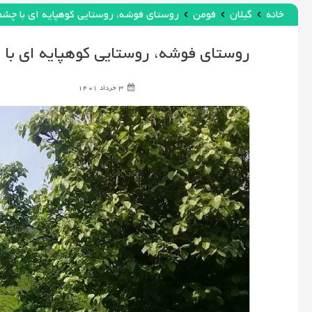
›
›
›
خانه
گیلان
فومن
روستای فوشه، روستایی کوهپایه ای با چشم 
بریم؟
روستای فوشه، روستایی کوهپایه ای با چ
کجا
3 خرداد 1401
بمونیم؟
اجاره
اقامتگاه
توصیه
های