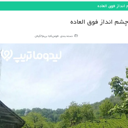
انداز فوق العاده
شم انداز فوق العاده
دسته بندی :
فومن
,
کجا بریم؟
,
گیلان