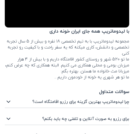
با لیدوماتریپ همه جای ایران خونه داری
مجموعه لیدوماتریپ با به تیم تخصصی 18 نفره و بیش از 5 سال تجربه 
تخصصی و دانشش، کاری میکنه که یه سفر راحت و با کیفیت رو تجربه 
کنی. 
ما تو 520 شهر و روستای کشور اقامتگاه داریم و با بیش از 4 هزار 
میزبان بومی و محلی همکاری می کنیم. البته همکاری که چه عرض کنم، 
میزبانا مث خانواده ما هستن. بهتره بگم:
ما تو هر شهری یه خونه از خودمون داریم ..
سوالات متداول
چرا لیدوماتریپ بهترین گزینه برای رزرو اقامتگاه است؟
در این وبسایت شما از پرگردشگرترین شهرهای شمال گرفته تا روستاهای کوچک ،
میتوانید انواع مختلفی از اقامتگاه را مشاهده و رزرو نمایید. از اقامتگاه بوم
برای رزرو به صورت آنلاین و تلفنی چه باید بکنم؟
گردیگرفته، تا ویلا ساحلی، کلبه و یا ویلای جنگلی، خانه روزانه و... می تواند
برای رزرو آنلاین کافیست پس از انتخاب شهر در وبسایت لیدوماتریپ، تصاویر و
جزوانتخاب های شما باشد. همچنین لیدوما عضو اتحادیه کشوری کسب و کارهای
مشخصاتاقامتگاه های موجود در آن شهر را بررسی کرده و برای واحد منتخب خود
مجازی بوده ودارای نماد اعتماد الکترونیک است پس می توانید آسوده خاطر به