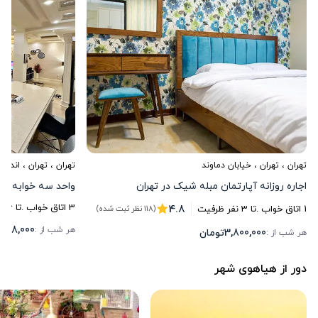
تهران
،
تهران
، خیابان دماوند
تهران
،
تهران
، اندرزگ
اجاره روزانه آپارتمان مبله شیک در تهران
واحد سه خوابه اند
4.8
3
اتاق خواب .
تا
6
نف
1
اتاق خواب .
تا
3
نفر ظرفیت
(118 نظر ثبت شده)
,998,000
هر شب از :
3,800,000
تومان
هر شب از :
دور از هیاهوی شهر