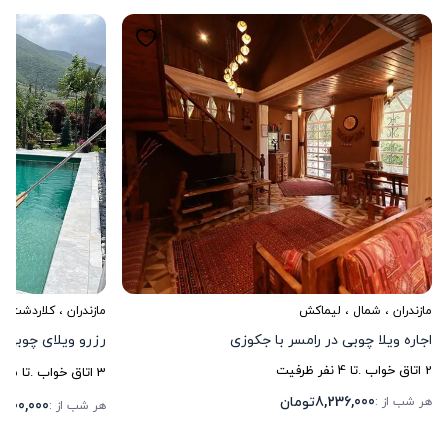
مازندران
،
شمال
، لیماکش
مازندران
،
کلاردشت
، 
اجاره ویلا چوبی در رامسر با جکوزی
رزرو ویلای چوبی 
2
اتاق خواب .
تا
4
نفر ظرفیت
3
اتاق خواب .
تا
15
ن
8,236,000
تومان
هر شب از :
,900,000
هر شب از :