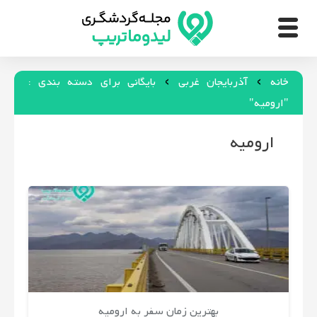
›
›
خانه
خانه
آذربایجان غربی
بایگانی برای دسته بندی :
"ارومیه"
اجاره
ارومیه
ویلا
و
سوئیت
کجا
بهترین زمان سفر به ارومیه