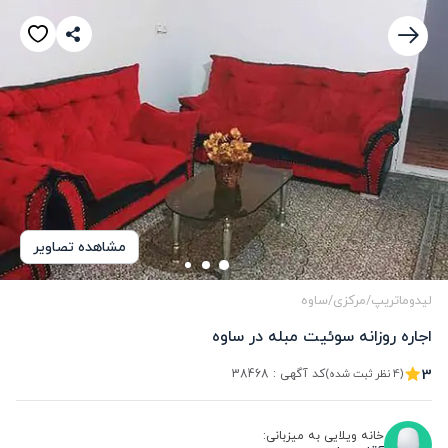
مشاهده تصاویر
لیدوماتریپ
/
مرکزی
/
ساوه
اجاره روزانه سوئیت مبله در ساوه
3
کد آگهی :
38468
(4 نظر ثبت شده)
خانه ویلایی به میزبانی: