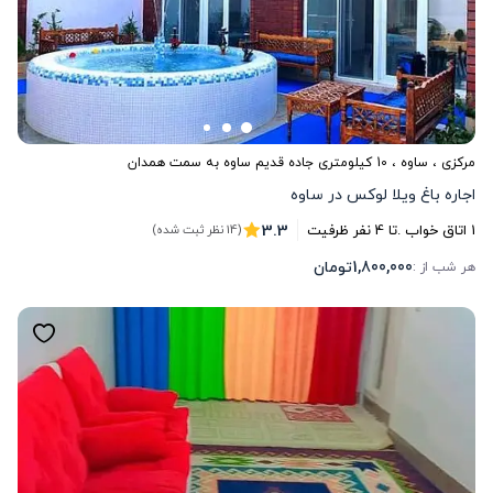
مرکزی
،
ساوه
، 10 کیلومتری جاده قدیم ساوه به سمت همدان
اجاره باغ ویلا لوکس در ساوه
3.3
1
اتاق خواب .
تا
4
نفر ظرفیت
(14 نظر ثبت شده)
1,800,000
تومان
هر شب از :