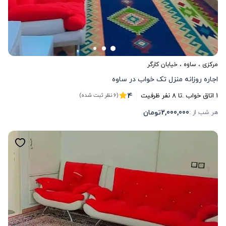
مرکزی
،
ساوه
، خیابان کارگر
اجاره روزانه منزل تک خواب در ساوه
4
1
اتاق خواب .
تا
8
نفر ظرفیت
(6 نظر ثبت شده)
2,000,000
تومان
هر شب از :