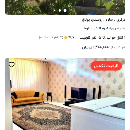
مرکزی
،
ساوه
، روستای یولاق
اجاره روزانه ویلا در ساوه
4.6
1
اتاق خواب .
تا
15
نفر ظرفیت
(22 نظر ثبت شده)
2,400,000
تومان
هر شب از :
ظرفیت تکمیل