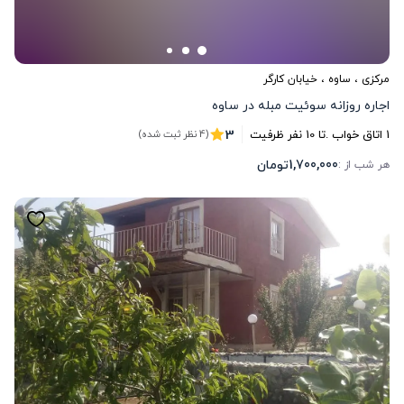
مرکزی
،
ساوه
، خیابان کارگر
اجاره روزانه سوئیت مبله در ساوه
3
1
اتاق خواب .
تا
10
نفر ظرفیت
(4 نظر ثبت شده)
1,700,000
تومان
هر شب از :