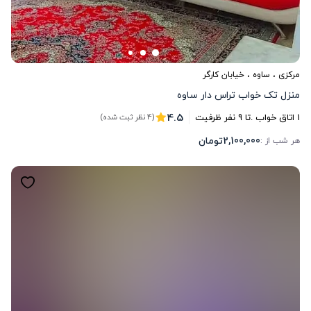
مرکزی
،
ساوه
، خیابان کارگر
منزل تک خواب تراس دار ساوه
4.5
1
اتاق خواب .
تا
9
نفر ظرفیت
(4 نظر ثبت شده)
2,100,000
تومان
هر شب از :