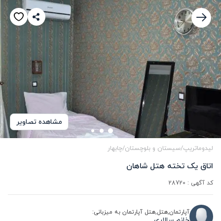
مشاهده تصاویر
لیدوماتریپ
/
سیستان و بلوچستان
/
چابهار
اتاق یک تخته هتل شاهان
کد آگهی :
28720
آپارتمان,هتل,هتل آپارتمان به میزبانی:
خانم سالاری