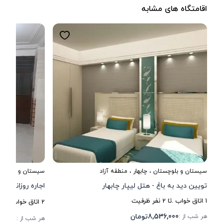
اقامتگاه های مشابه
سیستان و بلوچستان
،
چابهار
، منطقه آزاد
سیستان و بلوچست
تویین دید به باغ - هتل لیپار چابهار
اجاره روزانه خان
1
اتاق خواب .
تا
2
نفر ظرفیت
2
اتاق خواب .
تا
9
8,536,000
تومان
هر شب از :
15,000
هر شب از :