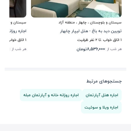
سیستان و بلوچستان
،
چابهار
، منطقه آزاد
سیستان و بلوچست
تویین دید به باغ - هتل لیپار چابهار
اجاره روزانه واحد
1
اتاق خواب .
تا
2
نفر ظرفیت
1
اتاق خواب .
تا
6
8,536,000
تومان
90,000
هر شب از :
هر شب از :
جستجوهای مرتبط
اجاره هتل آپارتمان
اجاره روزانه خانه و آپارتمان مبله
اجاره ویلا و سوئیت