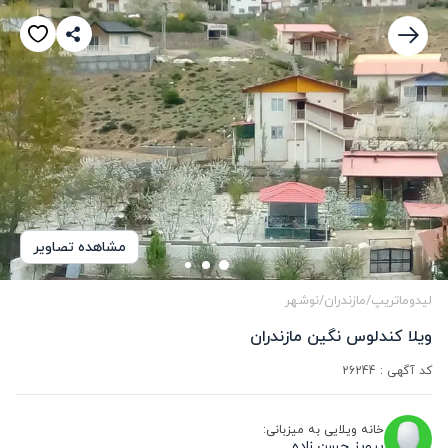
مشاهده تصاویر
لیدوماتریپ
/
مازندران
/
نوشهر
ویلا کندلوس نگین مازندران
کد آگهی :
26244
خانه ویلایی به میزبانی:
پرویز حسن زاده