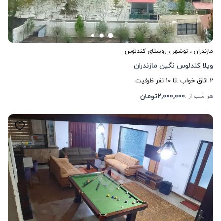
مازندران
،
نوشهر
، روستای کندلوس
ویلا کندلوس نگین مازندران
2
اتاق خواب .
تا
10
نفر ظرفیت
2,000,000
تومان
هر شب از :