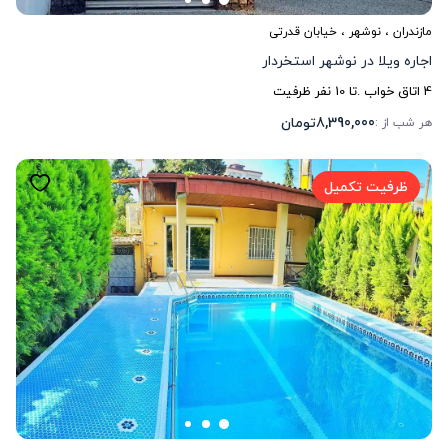
مازندران
،
نوشهر
، خیابان قدرتی
اجاره ویلا در نوشهر استخردار
4
اتاق خواب .
تا
10
نفر ظرفیت
8,390,000
تومان
هر شب از :
ظرفیت تکمیل