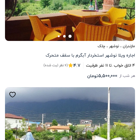
مازندران
،
نوشهر
، چلک
اجاره ویلا نوشهر استخردار آبگرم با سقف متحرک
4.7
4
اتاق خواب .
تا
11
نفر ظرفیت
(6 نظر ثبت شده)
5,500,000
تومان
هر شب از :