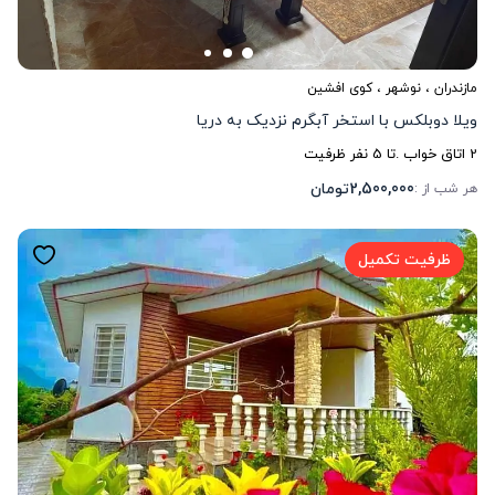
مازندران
،
نوشهر
، کوی افشین
ویلا دوبلکس با استخر آبگرم نزدیک به دریا
2
اتاق خواب .
تا
5
نفر ظرفیت
2,500,000
تومان
هر شب از :
ظرفیت تکمیل