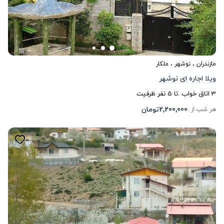
مازندران
،
نوشهر
، ملکار
ویلا اجاره ای نوشهر
3
اتاق خواب .
تا
5
نفر ظرفیت
2,200,000
تومان
هر شب از :