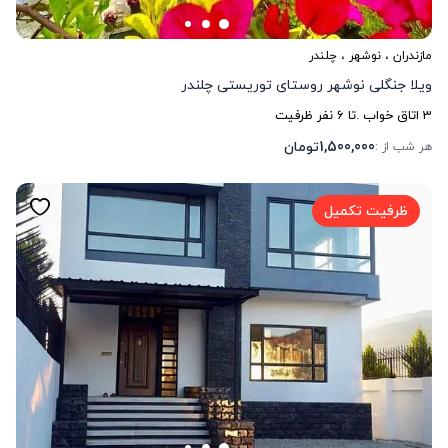
مازندران
،
نوشهر
، چلندر
ویلا جنگلی نوشهر روستای توریستی چلندر
3
اتاق خواب .
تا
6
نفر ظرفیت
1,500,000
تومان
هر شب از :
ظرفیت تکمیل