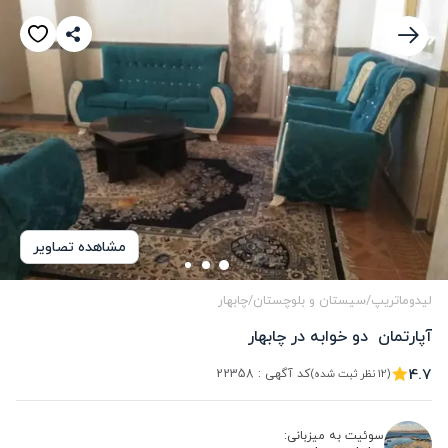
مشاهده تصاویر
لیدوماتریپ
/
سیستان و بلوچستان
/
چابهار
آپارتمان  دو خوابه در چابهار
4.7
کد آگهی :
22358
(12 نظر ثبت شده)
سوئیت به میزبانی: