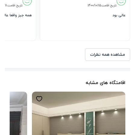
تاریخ اقامت:
1400/10/15
تاریخ اقامت:
/12/11
عالی بود 
همه جیز واقعا عالی ب
مشاهده همه نظرات
اقامتگاه های مشابه