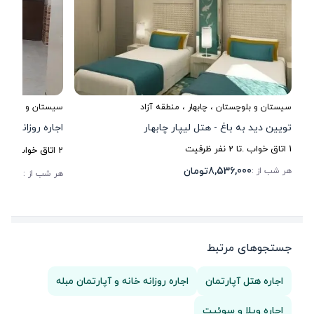
سیستان و بلوچستان
،
چابهار
، منطقه آزاد
سیستان و بلوچست
تویین دید به باغ - هتل لیپار چابهار
اجاره روزانه خان
1
اتاق خواب .
تا
2
نفر ظرفیت
2
اتاق خواب .
تا
9
8,536,000
تومان
هر شب از :
15,000
هر شب از :
جستجوهای مرتبط
اجاره هتل آپارتمان
اجاره روزانه خانه و آپارتمان مبله
اجاره ویلا و سوئیت