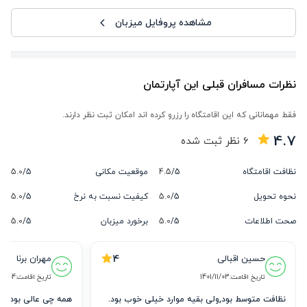
مشاهده پروفایل میزبان
نظرات مسافران قبلی این آپارتمان
فقط مهمانانی که این اقامتگاه را رزرو کرده اند امکان ثبت نظر دارند.
4.7
6
نظر ثبت شده
نظافت اقامتگاه
5/
4.5
موقعیت مکانی
5/
5.0
نحوه تحویل
5/
5.0
کیفیت نسبت به نرخ
5/
5.0
صحت اطلاعات
5/
5.0
برخورد میزبان
5/
5.0
4
حسین اقبالی
مهران برنا
تاریخ اقامت:
1401/11/03
تاریخ اقامت:
01/04
همه چی عالی بود ممن