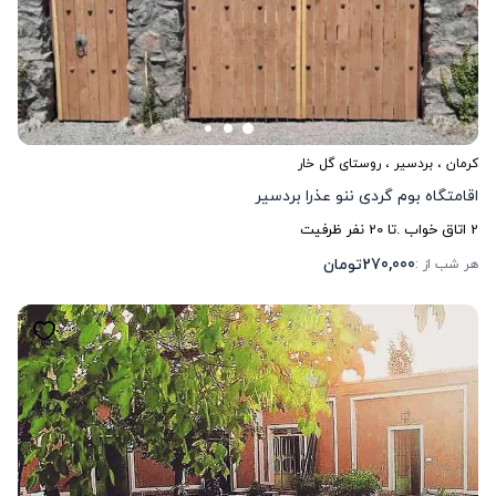
کرمان
،
بردسیر
، روستای گل خار
اقامتگاه بوم گردی ننو عذرا بردسیر
2
اتاق خواب .
تا
20
نفر ظرفیت
270,000
تومان
هر شب از :