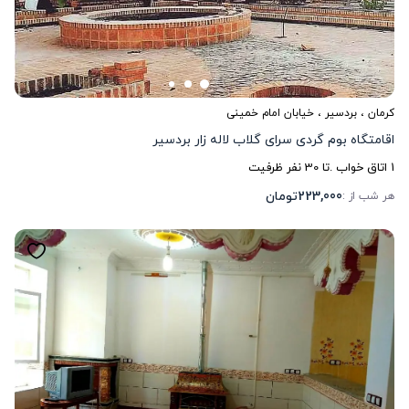
کرمان
،
بردسیر
، خیابان امام خمینی
اقامتگاه بوم گردی سرای گلاب لاله زار بردسیر
1
اتاق خواب .
تا
30
نفر ظرفیت
223,000
تومان
هر شب از :