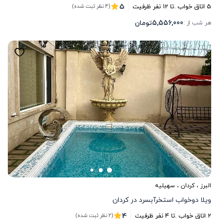
5
5
اتاق خواب .
تا
12
نفر ظرفیت
(4 نظر ثبت شده)
5,556,000
تومان
هر شب از :
البرز
،
کردان
، سهیلیه
ويلا دوخواب استخرآبسرد در كردان
4
2
اتاق خواب .
تا
4
نفر ظرفیت
(2 نظر ثبت شده)