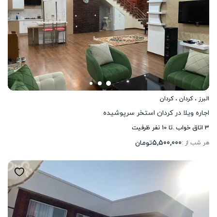
البرز
،
کردان
، کردان
اجاره ویلا در کردان استخر سرپوشیده
3
اتاق خواب .
تا
10
نفر ظرفیت
5,500,000
تومان
هر شب از :