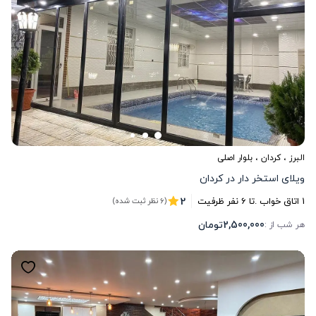
البرز
،
کردان
، بلوار اصلی
ویلای استخر دار در کردان
2
1
اتاق خواب .
تا
6
نفر ظرفیت
(6 نظر ثبت شده)
2,500,000
تومان
هر شب از :