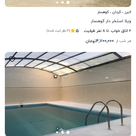
البرز
،
کردان
، کوهسار
ویلا استخر دار کوهسار
5
2
اتاق خواب .
تا
8
نفر ظرفیت
(2 نظر ثبت شده)
4,700,000
تومان
هر شب از :