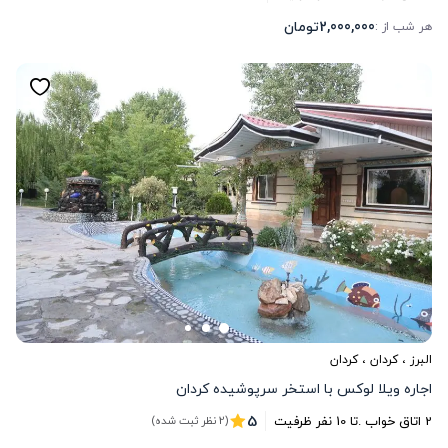
2,000,000
تومان
هر شب از :
البرز
،
کردان
، کردان
اجاره ویلا لوکس با استخر سرپوشیده کردان
5
2
اتاق خواب .
تا
10
نفر ظرفیت
(2 نظر ثبت شده)