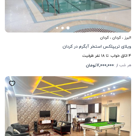
البرز
،
کردان
، کردان
ویلای تریپلکس استخر آبگرم در کردان
4
اتاق خواب .
تا
18
نفر ظرفیت
7,000,000
تومان
هر شب از :