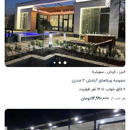
البرز
،
کردان
، سهیلیه
مجوعه ویلاهای آرامش 2 مدرن
2
اتاق خواب .
تا
12
نفر ظرفیت
14,990,000
تومان
هر شب از :