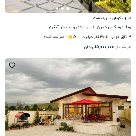
البرز
،
کردان
، تهراندشت
ویلا دوبلکس مدرن با ویو ابدی و استخر آبگرم
5
4
اتاق خواب .
تا
30
نفر ظرفیت
(2 نظر ثبت شده)
15,000,000
تومان
هر شب از :