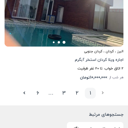
البرز
،
کردان
، کردان جنوبی
اجاره ویلا کردان استخر آبگرم
2
اتاق خواب .
تا
20
نفر ظرفیت
10,000,000
تومان
هر شب از :
6
…
3
2
1
جستجوهای مرتبط