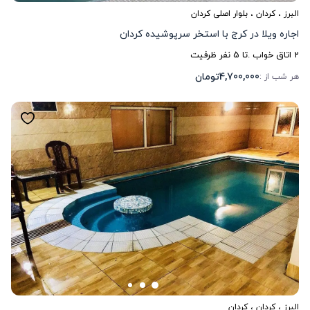
البرز
،
کردان
، بلوار اصلی کردان
اجاره ویلا در کرج با استخر سرپوشیده کردان
2
اتاق خواب .
تا
5
نفر ظرفیت
4,700,000
تومان
هر شب از :
البرز
،
کردان
، کردان