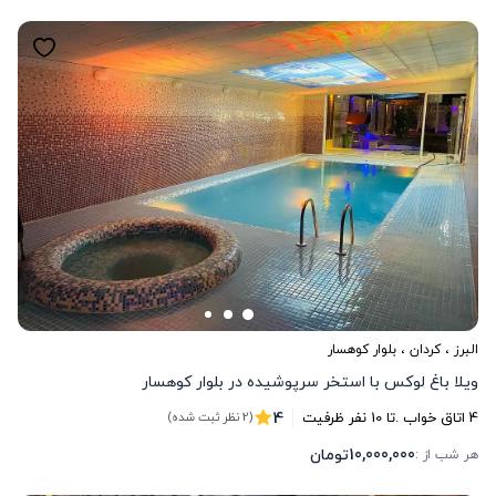
البرز
،
کردان
، بلوار کوهسار
ویلا باغ لوکس با استخر سرپوشیده در بلوار کوهسار
4
4
اتاق خواب .
تا
10
نفر ظرفیت
(2 نظر ثبت شده)
10,000,000
تومان
هر شب از :