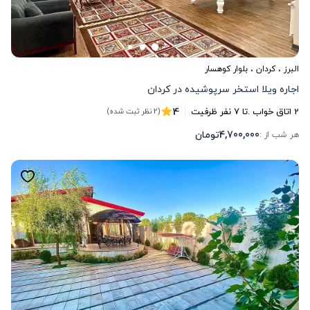
البرز
،
کردان
، بلوار کوهسار
اجاره ویلا استخر سرپوشیده در کردان
4
2
اتاق خواب .
تا
7
نفر ظرفیت
(2 نظر ثبت شده)
4,700,000
تومان
هر شب از :