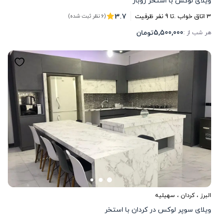
ویلای لوکس با استخر روباز
3.7
3
اتاق خواب .
تا
9
نفر ظرفیت
(6 نظر ثبت شده)
5,500,000
تومان
هر شب از :
البرز
،
کردان
، سهیلیه
ویلای سوپر لوکس در کردان با استخر