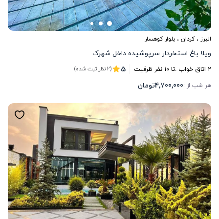
البرز
،
کردان
، بلوار کوهسار
ویلا باغ استخردار سرپوشیده داخل شهرک
5
2
اتاق خواب .
تا
10
نفر ظرفیت
(2 نظر ثبت شده)
4,700,000
تومان
هر شب از :