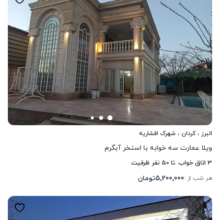
البرز
،
کردان
، شهرک افشاریه
ویلا عمارت سه خوابه با استخر آبگرم
3
اتاق خواب .
تا
50
نفر ظرفیت
5,200,000
تومان
هر شب از :