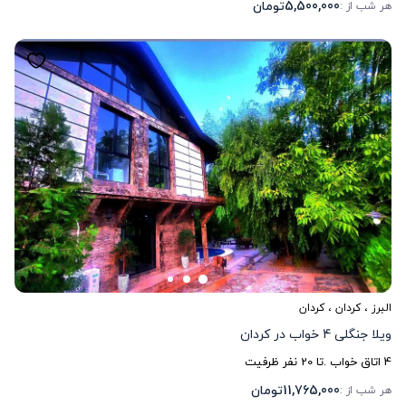
5,500,000
تومان
هر شب از :
البرز
،
کردان
، کردان
ویلا جنگلی 4 خواب در کردان
4
اتاق خواب .
تا
20
نفر ظرفیت
11,765,000
تومان
هر شب از :