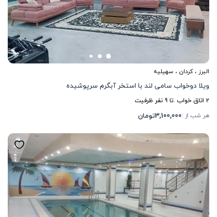
البرز
،
کردان
، سهیلیه
ویلا دوخواب سامی لند با استخر آبگرم سرپوشیده
2
اتاق خواب .
تا
9
نفر ظرفیت
3,100,000
تومان
هر شب از :