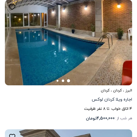
البرز
،
کردان
، کردان
اجاره ویلا کردان لوکس
4
اتاق خواب .
تا
8
نفر ظرفیت
4,500,000
تومان
هر شب از :