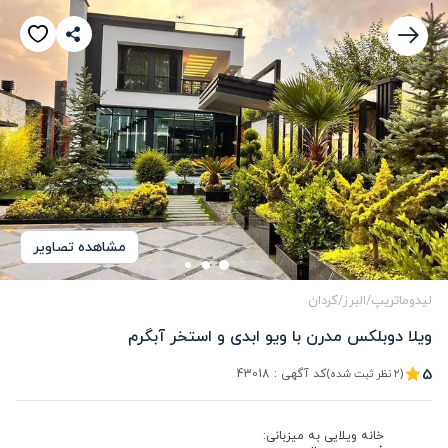
مشاهده تصاویر
لیدوماتریپ
/
البرز
/
کردان
ویلا دوبلکس مدرن با ویو ابدی و استخر آبگرم
5
کد آگهی :
43018
(2 نظر ثبت شده)
خانه ویلایی به میزبانی: