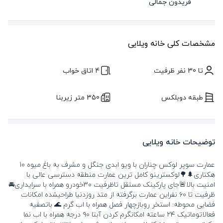
فریدون جمالی
مشخصات کلی خانه ویلایی
تا 30 نفر ظرفیت
4 اتاق خواب
طبقه دوبلکس
350 متر زیربنا
توضیحات خانه ویلایی
عمارت سوپر لوکس چناران با ویو ابدی جنگل و مشرف به باغ میوه 10
هکتاری🌲🌳لوکسترینو کامل ترین عمارت منطقه دسترسی عالی با
امنیت بالا🚨جای پارکینک مستقل تاظرفیت ۳۰خودرو همراه با سرایداری🚘
ظرفیت تا ۶۰ نفراین عمارت برگرفته از متد روزدنیا طراحیشده امکانات
فضایی محوطه: استخر روبازچهار فصل همراه با اب گرم 🌊 باتصفیه
فعالاتوماتیک ۲۴ ساعته امکانگرم کردن آبتا ۹۰ درجه همراه با اب نما