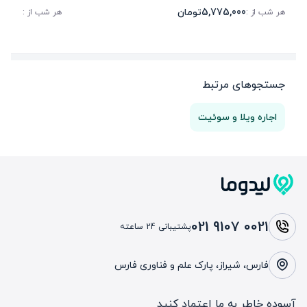
5,775,000
تومان
45,000
هر شب از :
هر شب از :
جستجوهای مرتبط
اجاره ویلا و سوئیت
021 9107 0021
پشتیبانی 24 ساعته
فارس، شیراز، پارک علم و فناوری فارس
آسوده خاطر به ما اعتماد کنید