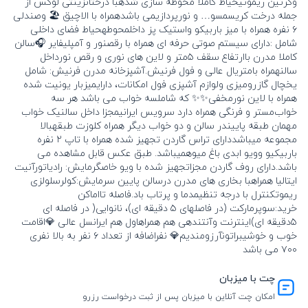
وکرتین ریموتیحیاط کاملا محوطه سازی شدهبا درختانزینتی لوکس از
جمله درخت کریسمسو… و نورپردازیمی باشدهمراه با الاچیق 🏖️ وصندلی
۶ نفره همراه با میز باربیکو واستیک پز داخلمحوطهحیاط فضای داخلی
شامل :دارای سیستم صوتی حرفه ای همراه با رقصنور و آمپلیفایر 🎧سالن
کاملا مدرن باارتفاع سقف ۵متر و لاین های نوری و رقص نورداخل
سالنهمراه بامتریال عالی و فول فرنیش.آشپزخانه مدرن فرنیش: شامل
یخچال گازرومیزی ولوازم آشپزی فول امکانات، دارایمیزبار یونیت شده
همراه با لاین نورمخفی✨✨ که شاملسه خواب می باشد هر سه
خواب‌مستر و فرنگی همراه دارد سرویس ایرانیمجزا داخل سالنیک خواب
مهمان طبقه پاییندر سالن و دو خواب دیگر همراه کلوزت طبقهبالا
مجموعه میباشددارای تراس گاردن تجهیز شده همراه با تاپ ۲ نفره
باربیکیو وویو ابدی باغ میوهمیباشد. طبق عکس قابل مشاهده می
باشد.دارای روف گاردن مجزاتجهیز شده با ویو خاصگرمایش: رادیاتورآنیت
ایتالیا همراهبا بخاری های مدرن درسالن پایین سرمایش:کولرسلولزی
ریموتکنترل با درجه تنظیمدما و پرتاب باد.فاصله تااماکن
خرید:سوپرمارکت (در فاصلهای ۵ دقیقه ای)، نانوایی( در فاصله ای
۵دقیقه ای)اینترنت وآنتندهی هم همراهاول هم ایرانسل عالی 💎اقامت
خوب و خوشیبراتونآرزومندیم💎 نفراضافه از تعداد ۶ نفر به بالا نفری
۷۰۰ می باشد
چت با میزبان
امکان چت آنلاین با میزبان پس از ثبت درخواست رزرو