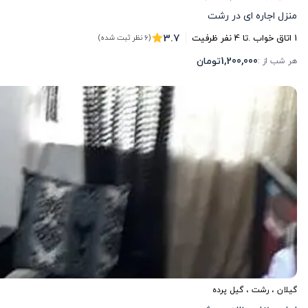
منزل اجاره ای در رشت
3.7
1
اتاق خواب .
تا
4
نفر ظرفیت
(6 نظر ثبت شده)
1,200,000
تومان
هر شب از :
گیلان
،
رشت
، گیل پرده