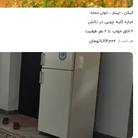
گیلان
،
لیسار
، داوان محله
اجاره کلبه چوبی در تالش
2
اتاق خواب .
تا
2
نفر ظرفیت
1,112,000
تومان
هر شب از :