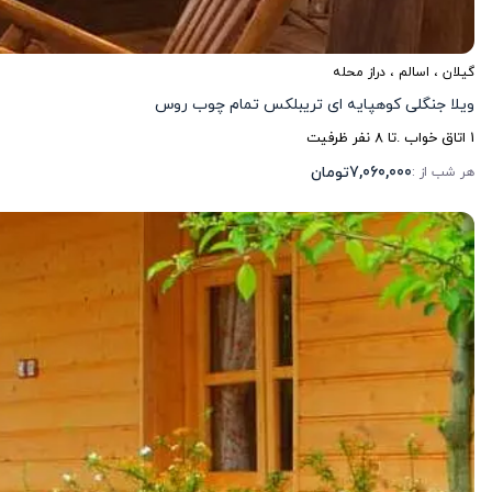
گیلان
،
اسالم
، دراز محله
ویلا جنگلی کوهپایه ای تریبلکس تمام چوب روس
1
اتاق خواب .
تا
8
نفر ظرفیت
7,060,000
تومان
هر شب از :