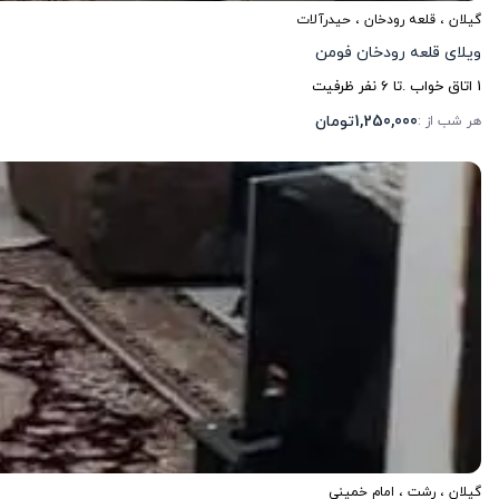
گیلان
،
قلعه رودخان
، حیدرآلات
ویلای قلعه رودخان فومن
1
اتاق خواب .
تا
6
نفر ظرفیت
1,250,000
تومان
هر شب از :
گیلان
،
رشت
، امام خمینی