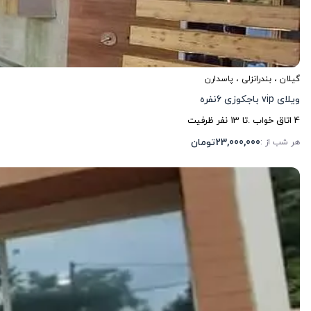
گیلان
،
بندرانزلی
، پاسدارن
ویلای vip باجکوزی ٦نفره
4
اتاق خواب .
تا
13
نفر ظرفیت
23,000,000
تومان
هر شب از :