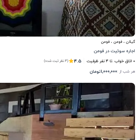
گیلان
،
فومن
، فومن
اجاره سوئیت در فومن
4.5
0
اتاق خواب .
تا
4
نفر ظرفیت
(4 نظر ثبت شده)
1,000,000
تومان
هر شب از :