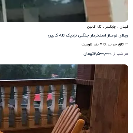
گیلان
،
چابکسر
، تله کابین
ویلای نوساز استخردار جنگلی نزدیک تله کابین
3
اتاق خواب .
تا
7
نفر ظرفیت
4,500,000
تومان
هر شب از :