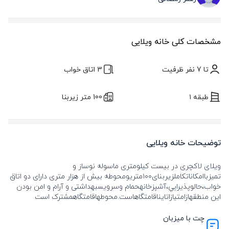
مشخصات کلی خانه ویلایی
تا 7 نفر ظرفیت
3 اتاق خواب
طبقه ۱
100 متر زیربنا
توضیحات خانه ویلایی
ویلای لاکچری در بیست کیلومتری ماسوله نوساز و
تمیزباامکاناتکاملزیربنای۱۰۰متریومحوطه بیش از هزار متری دارای دو اتاق
خواب،حالوپذيرايي،آشپزخانهحمام وسرویسبهداشتی و آرام و امن بودن
این منطقهازامتیازاتایناقامتگاهاست.محوطهاقامتگاهمشترک است
چت با میزبان