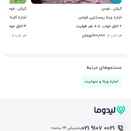
گیلان
،
فومن
گیلان
،
فومن
، فو
اجاره ویلا روستایی فومن
اجاره کلبه جنگل
2
اتاق خواب .
تا
8
نفر ظرفیت
3
اتاق خواب .
تا
5
100,000
تومان
0,000
هر شب از :
هر شب از :
جستجوهای مرتبط
اجاره ویلا و سوئیت
021 9107 0021
پشتیبانی 24 ساعته