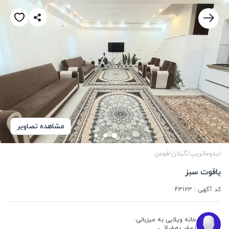
مشاهده تصاویر
لیدوماتریپ
/
گیلان
/
فومن
یاقوت سبز 
کد آگهی :
43123
خانه ویلایی به میزبانی:
زعفر رمضانی