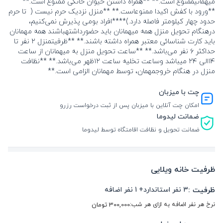
میهمانیممنوع است.** **همراه داشتن حیوان خانگی ممنوع است.**
**ورود با کفش اکیدا ممنوعاست.** **منزل نزدیک حرم نیست ( تا حرم
حدود چهار کیلومتر فاصله دارد.)****افراد بومی پذیرش نمی‌کنیم،
درهنگام تحویل منزل همه میهمانان باید حضورداشتهباشند همه مهمانان
باید کارت شناسائی معتبر همراه داشته باشند.** **ظرفیتمنزل ۲ نفر تا
حداکثر ۶ نفر می‌باشد.** **ساعت تحویل منزل به میهمانان از ساعت
۱۴الی ۲۴ میباشد وساعت تخلیه ساعت ۱۲ظهر می‌باشد.** **نظافت
منزل در هنگام خروجمهمان، توسط مهمانان الزامی است.**
چت با میزبان
امکان چت آنلاین با میزبان پس از ثبت درخواست رزرو
ضمانت لیدوما
ضمانت تحویل و نظافت اقامتگاه توسط لیدوما
ظرفیت خانه ویلایی
ظرفیت :
3
نفر استاندارد
+
1
نفر اضافه
نرخ هر نفر اضافه به ازای هر شب:
300,000
تومان