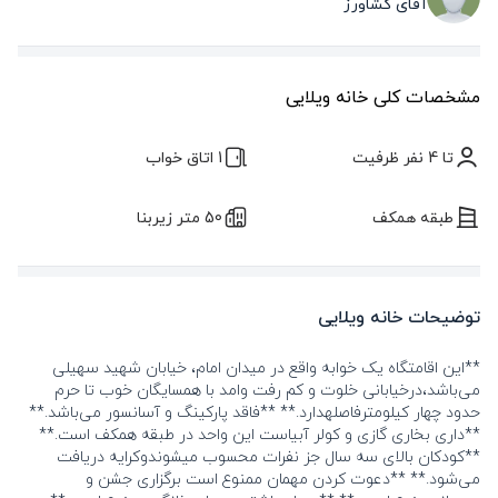
آقای کشاورز
مشخصات کلی خانه ویلایی
تا 4 نفر ظرفیت
1 اتاق خواب
طبقه همکف
50 متر زیربنا
توضیحات خانه ویلایی
**این اقامتگاه یک خوابه واقع در میدان امام، خیابان شهید سهیلی
می‌باشد،درخیابانی خلوت و کم رفت وامد با همسایگان خوب تا حرم
حدود چهار کیلومترفاصلهدارد.** **فاقد پارکینگ و آسانسور می‌باشد.**
**داری بخاری گازی و کولر آبیاست این واحد در طبقه همکف است.**
**کودکان بالای سه سال جز نفرات محسوب میشوندوکرایه دریافت
می‌شود.** **دعوت کردن مهمان ممنوع است برگزاری جشن و