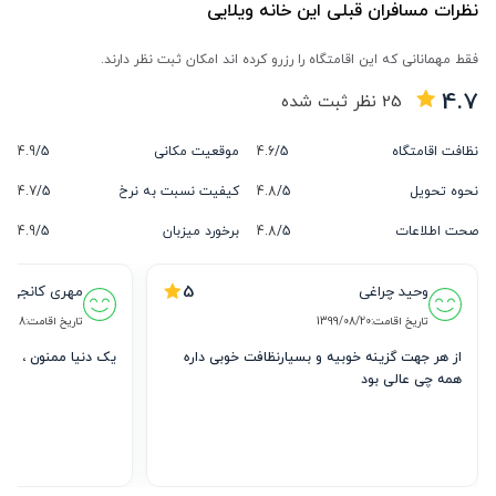
نظرات مسافران قبلی این خانه ویلایی
فقط مهمانانی که این اقامتگاه را رزرو کرده اند امکان ثبت نظر دارند.
4.7
25
نظر ثبت شده
نظافت اقامتگاه
5/
4.6
موقعیت مکانی
5/
4.9
نحوه تحویل
5/
4.8
کیفیت نسبت به نرخ
5/
4.7
صحت اطلاعات
5/
4.8
برخورد میزبان
5/
4.9
5
وحید چراغی
مهری کانجی
تاریخ اقامت:
1399/08/20
تاریخ اقامت:
/10/18
از هر جهت گزینه خوبیه و بسیارنظافت خوبی داره 
یک دنیا ممنون ، هم
همه چی عالی بود 