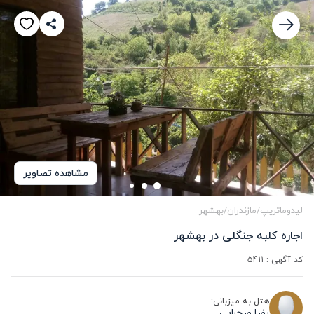
مشاهده تصاویر
لیدوماتریپ
/
مازندران
/
بهشهر
اجاره کلبه جنگلی در بهشهر
کد آگهی :
5411
هتل به میزبانی:
رضا صحرایی