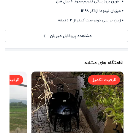
آخرین بروزرسانی تقویم:
حدود 4 سال قبل
میزبان لیدوما از:
آذر 1398
زمان بررسی درخواست:
کمتر از 2 دقیقه
مشاهده پروفایل میزبان
اقامتگاه های مشابه
ظرفیت تکمیل
ظرفیت تکم