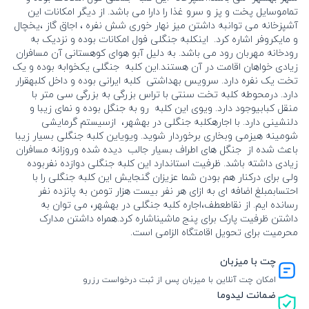
تماموسایل پخت و پز و سرو غذا را دارا می باشد. از دیگر امکانات این
آشپزخانه می توانبه داشتن میز نهار خوری شش نفره ، اجاق گاز ،یخچال
و مایکروفر اشاره کرد. اینکلبه جنگلی فول امکانات بوده و نزدیک به
رودخانه مهربان رود می باشد. به دلیل آبو هوای کوهستانی آن مسافران
زیادی خواهان اقامت در آن هستند.این کلبه جنگلی یکخوابه بوده و یک
تخت یک نفره دارد. سرویس بهداشتی کلبه ایرانی بوده و داخل کلبهقرار
دارد. درمحوطه کلبه تخت سنتی با تراس بزرگی به بزرگی سی متر با
منقل کبابیوجود دارد. ویوی این کلبه رو به جنگل بوده و نمای زیبا و
دلنشینی دارد. با اجارهکلبه جنگلی در بهشهر، ازسیستم گرمایشی
شومینه هیزمی وبخاری برخوردار شوید. ویویاین کلبه جنگلی بسیار زیبا
باعث شده از جنگل های اطراف بسیار جالب دیده شده وروزانه مسافران
زیادی داشته باشد. ظرفیت استاندارد این کلبه جنگلی دوازده نفربوده
ولی برای درکنار هم بودن شما عزیزان گنجایش این کلبه جنگلی را با
احتسابمبلغ اضافه ای به ازای هر نفر بیست هزار تومن به پانزده نفر
رسانده ایم. از نقاطعطف،اجاره کلبه جنگلی در بهشهر، می توان به
داشتن ظرفیت پارک برای پنج ماشیناشاره کرد.همراه داشتن مدارک
محرمیت برای تحویل اقامتگاه الزامی است.
چت با میزبان
امکان چت آنلاین با میزبان پس از ثبت درخواست رزرو
ضمانت لیدوما