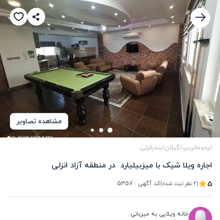
مشاهده تصاویر
لیدوماتریپ
/
گیلان
/
بندرانزلی
اجاره ویلا شیک با میزبیلیارد  در منطقه آزاد انزلی
5
کد آگهی :
5357
(2 نظر ثبت شده)
خانه ویلایی به میزبانی: