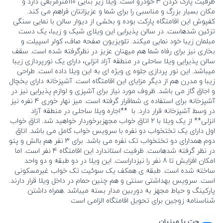
ظرفیت پارک کردن 3 خودرو است. ویلا زیر بنایی 110مترمربعی دارد و
مکان بسیار بزرگ و مناسبی را برای شما و عزیزانتان فراهم می کند.
کفپوش این اقامتگاه پارکت بوده و بخشی از دیوار سالن با نمایی سنگی
تزئین شدهاست. در سالن پذیرایی این ویلای شیک و زیبا، یک دست
مبلمان زیبا خود نمایی میکند. تلویزیون صفحه صاف، کولر اسپیلت و
بخاری نیز برای رفاه شما هم میهنان عزیز در نظرگرفته شده است. سقف
سالن پذیرایی ویلا ساحلی در منطقه آزاد انزلی، دارای یک نورپردازی زیبا
میباشد. این نور پردازی جلوه ی ویژه ای به این ویلا داده است. طراحی
زیبا و مدرن هم از دیگر مزایای این اقامتگاه است. آشپزخانه دارای یخچال
و اجاق گاز می باشد. ظروف مورد نیاز برای آشپزی و لوازم پذیرایی نیز در
آشپزخانه برای استفاده ی شماقرار گرفته است. میز نهار خوری 4 نفره نیز
در وسط آشپزخانه قرار دارد. با **اجاره ویلا ساحلی در منطقه آزاد
انزلی** از یک ویلا با 2 اتاق خواب مجهزبرخوردار خواهید شد. اتاق خواب
اول دارای یک تختخواب دو نفره با سرویس خواب کامل می باشد. اتاق
دوم همدارای دو تختخواب تک نفره می باشد. برای 3 نفر هم بالش و پتو
در نظر گرفته شدهاست. ظرفیت استاندارد این اقامتگاه 4 نفر است. اما
امکان افزایش تا 8 نفر را نیزداراست. این ویلا در دو طبقه و دو واحد
ساخته شده است. طبقه ی همکف یک سوئیت تک خواب غیرمسکونی
است. سرویس بهداشتی سنتی و هم چنین حمام در داخل ویلا قرار دارند.
پارکینگ و حیاط مجهز به دوربین مدار بسته میباشد .همراه داشتن
شناسنامه زوجین برای تحویل اقامتگاه الزامی است
چت با میزبان