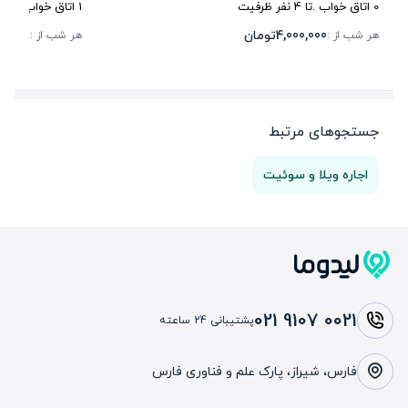
0
اتاق خواب .
تا
4
نفر ظرفیت
1
اتاق خواب .
تا
4
4,000,000
تومان
0,000
هر شب از :
هر شب از :
جستجوهای مرتبط
اجاره ویلا و سوئیت
021 9107 0021
پشتیبانی 24 ساعته
فارس، شیراز، پارک علم و فناوری فارس