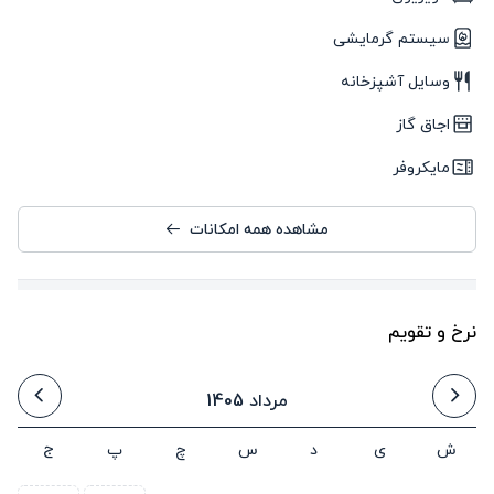
سیستم گرمایشی
وسایل آشپزخانه
اجاق گاز
مایکروفر
مشاهده همه امکانات
نرخ و تقویم
مرداد 1405
ش
ی
د
س
چ
پ
ج