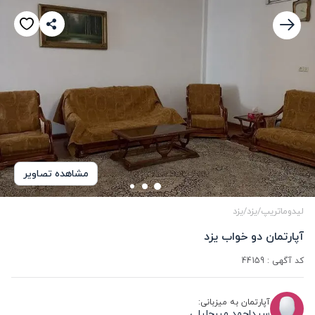
مشاهده تصاویر
لیدوماتریپ
/
یزد
/
یزد
آپارتمان دو خواب یزد
کد آگهی :
44159
آپارتمان به میزبانی:
سیداحمد میرجلیلی