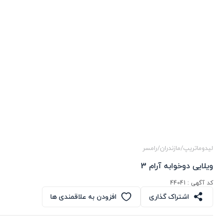
لیدوماتریپ
/
مازندران
/
رامسر
ویلایی دوخوابه آرام 3
کد آگهی :
44041
اشتراک گذاری
افزودن به علاقمندی ها