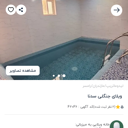
مشاهده تصاویر
لیدوماتریپ
/
مازندران
/
رامسر
 ویلای جنگلی سدنا
5
کد آگهی :
42046
(2 نظر ثبت شده)
خانه ویلایی به میزبانی: