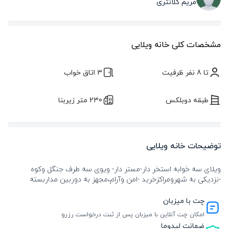
مریم کلانتری
مشخصات کلی خانه ویلایی
تا 8 نفر ظرفیت
3 اتاق خواب
طبقه دوبلکس
230 متر زیربنا
توضیحات خانه ویلایی
ویلای سه خوابه استخر دار-مستر دار- ویوی سه طرف جنگل وکوه
-نزدیکی به شهرومراکزخرید -امن وآرام،مجهز به دوربین مداربسته
چت با میزبان
امکان چت آنلاین با میزبان پس از ثبت درخواست رزرو
ضمانت لیدوما