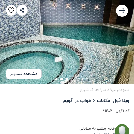
مشاهده تصاویر
لیدوماتریپ
/
فارس
/
اطراف شیراز
ویلا فول امکانات 6 خواب در گویم
کد آگهی :
41284
خانه ویلایی به میزبانی:
علی حسینی