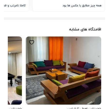
همه چیز مطابق با عکس ها بود
کاملا نامرتب و قدیم
اقامتگاه های مشابه
خوزستان
،
اهواز
، کیانپارس
خوزستان
،
اهواز
، ک