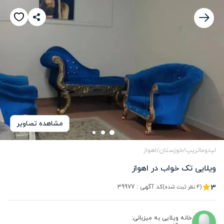
مشاهده تصاویر
لیدوماتریپ
/
خوزستان
/
اهواز
ویلایی تک خواب در اهواز
3
کد آگهی :
39977
(4 نظر ثبت شده)
خانه ویلایی به میزبانی: