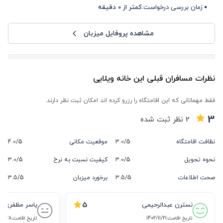
زمان بررسی درخواست:
کمتر از 0 دقیقه
مشاهده پروفایل میزبان
نظرات مسافران قبلی این خانه ویلایی
فقط مهمانانی که این اقامتگاه را رزرو کرده اند امکان ثبت نظر دارند.
3
2
نظر ثبت شده
نظافت اقامتگاه
5/
3.0
موقعیت مکانی
5/
4.0
نحوه تحویل
5/
3.0
کیفیت نسبت به نرخ
5/
3.0
صحت اطلاعات
5/
3.5
برخورد میزبان
5/
3.5
5
نسترن عبدالرحیمی
یاسر مظفری
تاریخ اقامت:
1402/11/21
تاریخ اقامت:
12/28