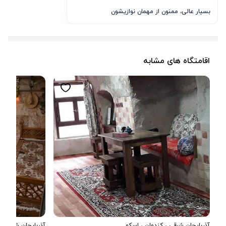
بسیار عالی، ممنون از مهمان نوازیشون
اقامتگاه های مشابه
آذربایجان شرقی
،
کندوان
، اسکو
آذربایجان شرقی
،