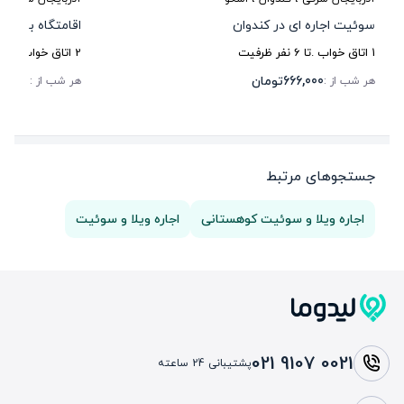
سوئیت اجاره ای در کندوان
اقامتگاه بوم گ
1
اتاق خواب .
تا
6
نفر ظرفیت
2
اتاق خواب .
تا
6
666,000
تومان
00,000
هر شب از :
هر شب از :
جستجوهای مرتبط
اجاره ویلا و سوئیت کوهستانی
اجاره ویلا و سوئیت
021 9107 0021
پشتیبانی 24 ساعته