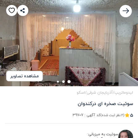
مشاهده تصاویر
لیدوماتریپ
/
آذربایجان شرقی
/
اسکو
سوئیت صخره ای درکندوان
5
کد آگهی :
39707
(2 نظر ثبت شده)
سوئیت به میزبانی: