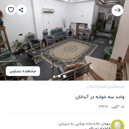
مشاهده تصاویر
لیدوماتریپ
/
ایلام
/
آبدانان
واحد سه خوابه در آبدانان 
کد آگهی :
39271
مهمان خانه,خانه ویلایی به میزبانی:
فاطمه نصرالهی