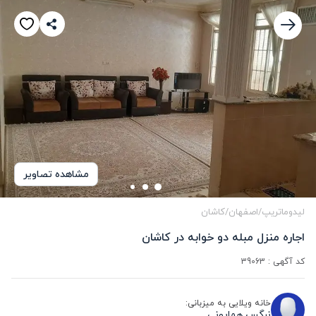
مشاهده تصاویر
لیدوماتریپ
/
اصفهان
/
کاشان
اجاره منزل مبله دو خوابه در کاشان
کد آگهی :
39063
خانه ویلایی به میزبانی:
نرگس همایونی