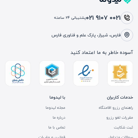
021 9107 0021
پشتیبانی 24 ساعته
فارس، شیراز، پارک علم و فناوری فارس
آسوده خاطر به ما اعتماد کنید
خدمات کاربران
با لیدوما
راهنمای رزرو اقامتگاه
مجله لیدوما
مقررات لغو رزرو
درباره ما
ثبت شکایت
تماس با ما
سوالات متداول
قوانین و مقررات