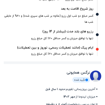
روز شروع اقامت به بعد
کسر مبلغ دو شب اول رزرو (علاوه بر شب های سپری شده) و 20% از مابقی
شب ها
رزرو های بلند مدت (بیشتر از 14 روز)
تنها با توافق میزبان و کسر حداقل ۲۰٪ کل مبلغ رزرو
ایام پیک (مانند تعطیلات رسمی، نوروز و بین تعطیلات)
تنها با توافق میزبان و کسر حداقل ۲۰٪ کل مبلغ رزرو
نرگس همایونی
تأیید شده
آخرین بروزرسانی تقویم:
حدود 1 سال قبل
میزبان لیدوما از:
مهر 1402
زمان بررسی درخواست:
کمتر از 0 دقیقه