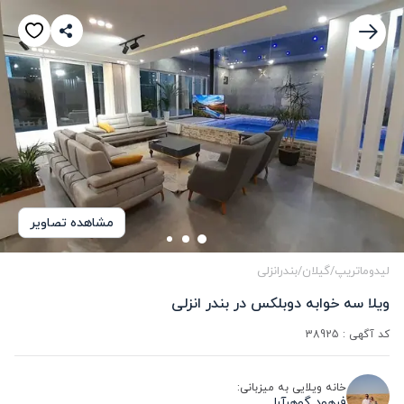
مشاهده تصاویر
لیدوماتریپ
/
گیلان
/
بندرانزلی
ویلا سه خوابه دوبلکس در بندر انزلی 
کد آگهی :
38925
خانه ویلایی به میزبانی:
فرهود گوهرآرا