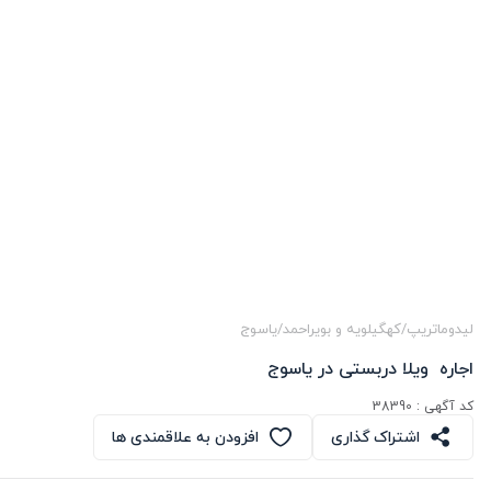
لیدوماتریپ
/
کهگیلویه و بویراحمد
/
یاسوج
اجاره  ویلا دربستی در یاسوج
کد آگهی :
38390
اشتراک گذاری
افزودن به علاقمندی ها