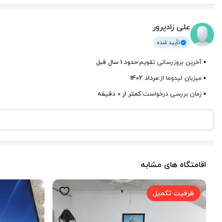
علی زادپرور
تأیید شده
آخرین بروزرسانی تقویم:
حدود 1 سال قبل
میزبان لیدوما از:
مرداد 1402
زمان بررسی درخواست:
کمتر از 0 دقیقه
اقامتگاه های مشابه
ظرفیت تکمیل