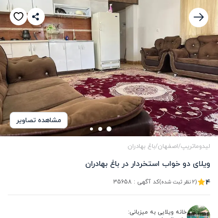
مشاهده تصاویر
لیدوماتریپ
/
اصفهان
/
باغ بهادران
ویلای دو خواب استخردار در باغ بهادران
4
کد آگهی :
35658
(2 نظر ثبت شده)
خانه ویلایی به میزبانی: