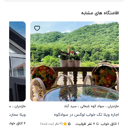
اقامتگاه های مشابه
مازندران
،
سواد کوه شمالی
، سید آباد
مازندران
،
سواد کو
اجاره ویلا تک خواب لوکس در سوادکوه
5
6
اتاق خواب .
تا
5
1
اتاق خواب .
تا
6
نفر ظرفیت
(2 نظر ثبت شده)