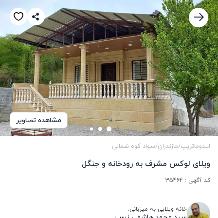
مشاهده تصاویر
لیدوماتریپ
/
مازندران
/
سواد کوه شمالی
ویلای لوکس مشرف به رودخانه و جنگل
کد آگهی :
35464
خانه ویلایی به میزبانی:
سید محمد هاشمی نسب