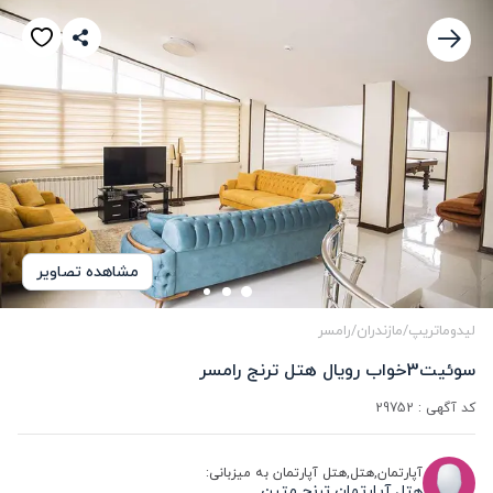
مشاهده تصاویر
لیدوماتریپ
/
مازندران
/
رامسر
سوئیت3خواب رویال هتل ترنج رامسر
کد آگهی :
29752
آپارتمان,هتل,هتل آپارتمان به میزبانی:
هتل آپارتمان ترنج متین