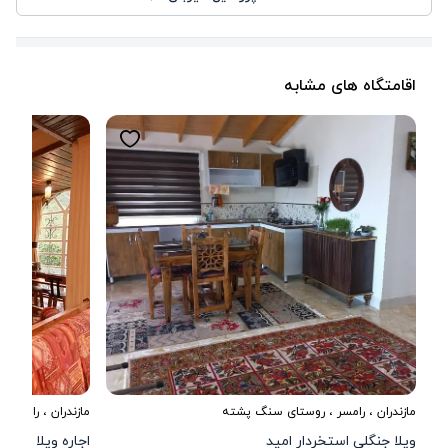
اقامتگاه های مشابه
مازندران
،
رامسر
، روستای سنگ پشته
مازندران
،
رامسر
، 
ویلا جنگلی استخردار امید
اجاره ویلا چوبی