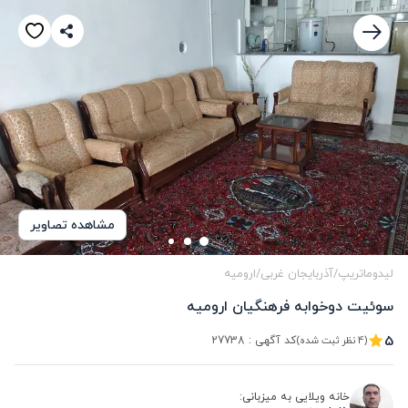
مشاهده تصاویر
لیدوماتریپ
/
آذربایجان غربی
/
ارومیه
سوئیت دوخوابه فرهنگیان ارومیه
5
کد آگهی :
27738
(4 نظر ثبت شده)
خانه ویلایی به میزبانی: