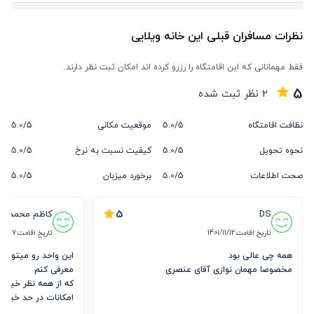
نظرات مسافران قبلی این خانه ویلایی
فقط مهمانانی که این اقامتگاه را رزرو کرده اند امکان ثبت نظر دارند.
5
2
نظر ثبت شده
نظافت اقامتگاه
5/
5.0
موقعیت مکانی
5/
5.0
نحوه تحویل
5/
5.0
کیفیت نسبت به نرخ
5/
5.0
صحت اطلاعات
5/
5.0
برخورد میزبان
5/
5.0
5
DS
کاظم محمدی
تاریخ اقامت:
1401/11/12
تاریخ اقامت:
05/17
مخصوصا مهمان نوازی آقای عنصری
متشکرم.