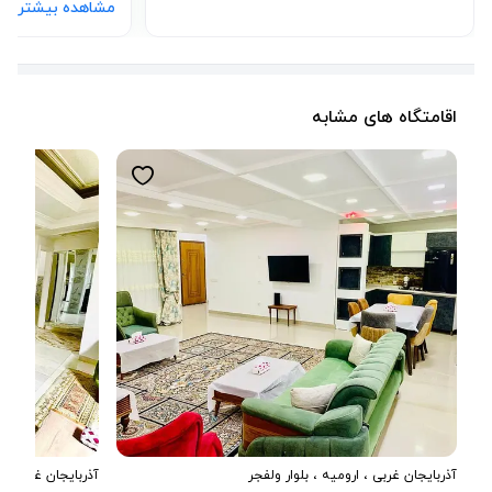
مشاهده بیشتر
اقامتگاه های مشابه
آذربایجان غربی
،
ارومیه
، بلوار ولفجر
آذربایجان غربی
،
ا