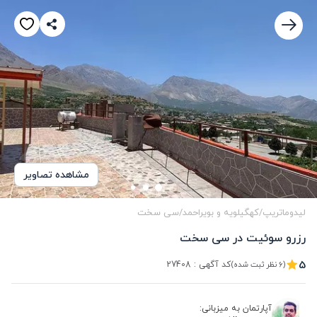
مشاهده تصاویر
لیدوماتریپ
/
کهگیلویه و بویراحمد
/
سی سخت
رزرو سوئیت در سی سخت 
5
کد آگهی :
27408
(6 نظر ثبت شده)
آپارتمان به میزبانی: