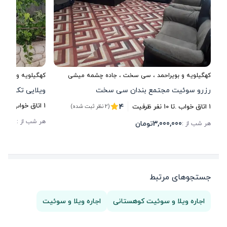
کهگیلویه و بویراحمد
،
سی سخت
، جاده چشمه میشی
کهگیلویه و بویراح
رزرو سوئیت مجتمع بندان سی سخت
ویلایی تک خو
4
1
اتاق خواب .
تا
10
1
اتاق خواب .
تا
10
نفر ظرفیت
(2 نظر ثبت شده)
00,000
هر شب از :
3,000,000
تومان
هر شب از :
جستجوهای مرتبط
اجاره ویلا و سوئیت کوهستانی
اجاره ویلا و سوئیت