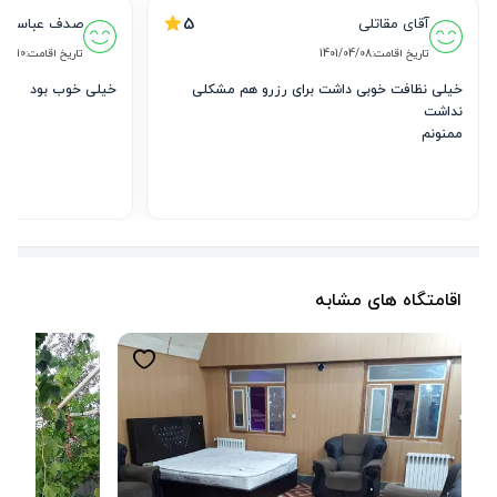
5
آقای مقاتلی
صدف عباسی
تاریخ اقامت:
1401/04/08
تاریخ اقامت:
/09/10
خیلی نظافت خوبی داشت برای رزرو هم مشکلی 
خیلی خوب بود
ممنونم
اقامتگاه های مشابه