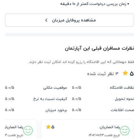
زمان بررسی درخواست:
کمتر از 10 دقیقه
مشاهده پروفایل میزبان
نظرات مسافران قبلی این آپارتمان
فقط مهمانانی که این اقامتگاه را رزرو کرده اند امکان ثبت نظر دارند.
5
3
نظر ثبت شده
نظافت اقامتگاه
5/
5.0
موقعیت مکانی
5/
5.0
نحوه تحویل
5/
5.0
کیفیت نسبت به نرخ
5/
5.0
صحت اطلاعات
5/
5.0
برخورد میزبان
5/
5.0
5
رضا انصاریان
رضا انصاریان
تاریخ اقامت:
1402/09/23
تاریخ اقامت:
09/23