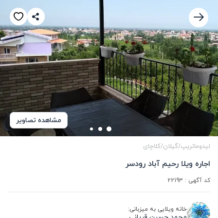
مشاهده تصاویر
لیدوماتریپ
/
گیلان
/
کلاچای
اجاره ویلا رحیم آباد رودسر
کد آگهی :
22193
خانه ویلایی به میزبانی:
محمد حسین قربانی