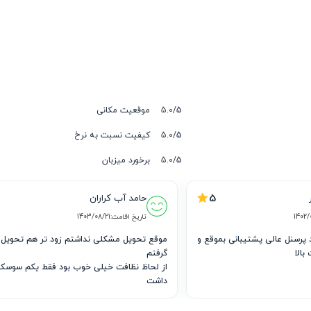
5/
5.0
موقعیت مکانی
5/
5.0
کیفیت نسبت به نرخ
5/
5.0
برخورد میزبان
5
حامد آب کراران 
1402/
تاریخ اقامت:
1403/08/21
نحوه تحویل و برخورد پرسنل عالی پشتیبانی بموقع و 
موقع تحویل
الا 
داشت 