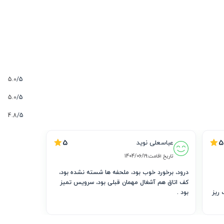
5.0
5/
5.0
5/
4.8
5/
5
5
عباسعلی نوید
تاریخ اقامت:
1404/06/19
 مشکلی نداشتم زود تر هم تحویل 
درود، برخورد خوب بود، ملحفه ها شسته نشده بود، 
کف اتاق هم آشغال مهمان قبلی بود، سرویس تمیز 
از لحاظ نظافت خیلی خوب بود فقط یکم سوسک ریز 
بود .