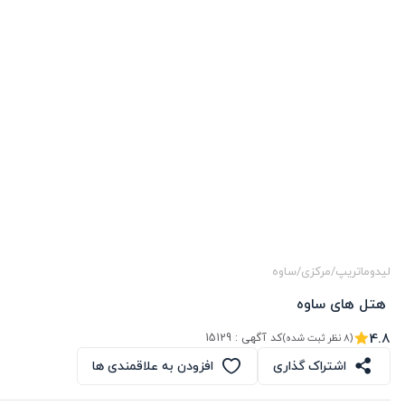
لیدوماتریپ
/
مرکزی
/
ساوه
 هتل های ساوه
4.8
کد آگهی :
15129
(8 نظر ثبت شده)
اشتراک گذاری
افزودن به علاقمندی ها