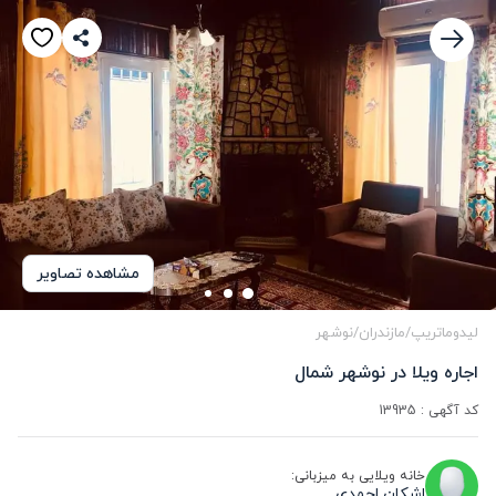
مشاهده تصاویر
لیدوماتریپ
/
مازندران
/
نوشهر
اجاره ویلا در نوشهر شمال
کد آگهی :
13935
خانه ویلایی به میزبانی:
اشکان احمدی