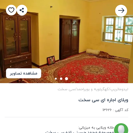
مشاهده تصاویر
لیدوماتریپ
/
کهگیلویه و بویراحمد
/
سی سخت
ویلای اجاره ای سی سخت
کد آگهی :
13626
خانه ویلایی به میزبانی:
معصومه محمد حسینی زاده سی سخت