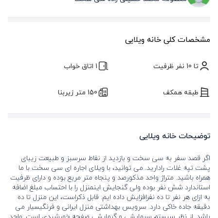
مشخصات کلی خانه ویلایی
تا 10 نفر ظرفیت
1 اتاق خواب
طبقه همکف
150 متر زیربنا
توضیحات خانه ویلایی
اگر قصد سفر به سی سخت و بازدید از نقاط سرسبز و طبیعت زیبای
پشت تپه غلات رادارید. می توانید، با ویلای اجاره ای سی سخت با ما
همراه باشید. متراژ واحد مذکورصد و پنجاه متر مربع بوده و دارای ظرفیت
استاندارد شش نفر بوده ولی گنجایش اینمنزل را با احتساب مبلغ اضافه
به ازای هر نفر تا ده نفرافزایش داده ایم. قابل ذکراست، این منزل تا ده
دقیقه جاده خاکی دارد. سرویس بهداشتی منزل ایرانی و فرنگیسیار می
باشد. از نظر سیستم سرمایشی و گرمایشی صفحه خورشیدی است. واحد