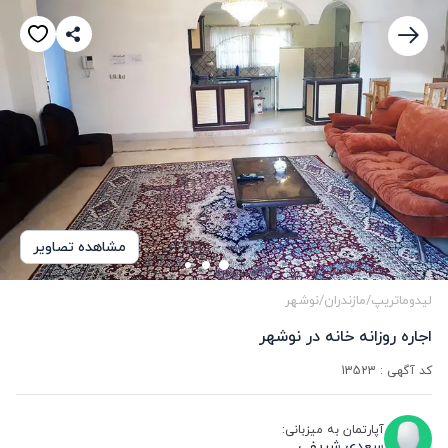
مشاهده تصاویر
لیدوماتریپ
/
مازندران
/
نوشهر
اجاره روزانه خانه در نوشهر
کد آگهی :
13523
آپارتمان به میزبانی:
سعدی شریفی