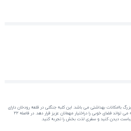
بزرگ باامکانات بهداشتی می باشد. این کلبه جنگلی در قلعه رودخان دارای
ظرفیت استانداردشش نفر و حداکثر ظرفیت پانزده نفر می باشد. متراژ زیربنای این اقامتگاه صد متر میباشد و متراژ کل این محیط سه هزار متر می باشد که می تواند فضای خوبی را دراختیار مهمانان عزیز قرار دهد. در فاصله 22
ر زیباست دیدن کنید و سفری لذت بخش را تجربه کنید.