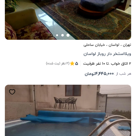
تهران
،
لواسان
، خیابان ساحلی
ویلااستخر دار روباز لواسان
5
2
اتاق خواب .
تا
10
نفر ظرفیت
(2 نظر ثبت شده)
4,445,000
تومان
هر شب از :