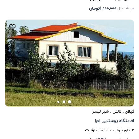
1,000,000
تومان
هر شب از :
گیلان
،
تالش
، شهر لیسار
اقامتگاه روستایی افرا
2
اتاق خواب .
تا
10
نفر ظرفیت