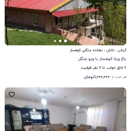
گیلان
،
تالش
، دهکده جنگلی کوهسار
باغ ویلا کوهسار با ویو جنگل
2
اتاق خواب .
تا
7
نفر ظرفیت
1,000,000
تومان
هر شب از :