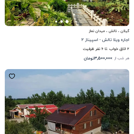
گیلان
،
تالش
، میدان نماز
اجاره ویلا تالش - اسپیناز 2
2
اتاق خواب .
تا
6
نفر ظرفیت
3,500,000
تومان
هر شب از :