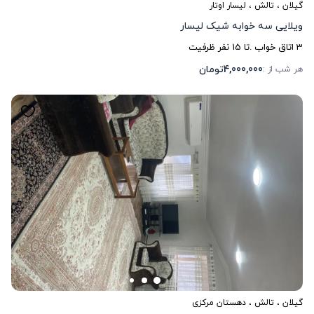
گیلان
،
تالش
، لیسار اوتار
ویلایی سه خوابه شیک لیسار
3
اتاق خواب .
تا
15
نفر ظرفیت
4,000,000
تومان
هر شب از :
گیلان
،
تالش
، دهستان مرکزی