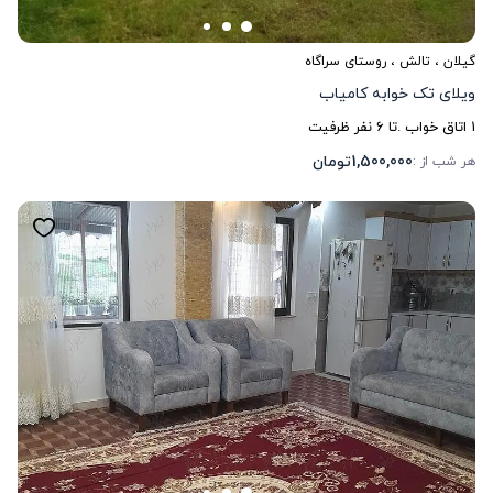
گیلان
،
تالش
، روستای سراگاه
ویلای تک خوابه کامیاب
1
اتاق خواب .
تا
6
نفر ظرفیت
1,500,000
تومان
هر شب از :