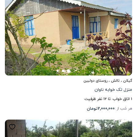
گیلان
،
تالش
، روستای دولبین
منزل تک خوابه ناوان
1
اتاق خواب .
تا
12
نفر ظرفیت
2,000,000
تومان
هر شب از :