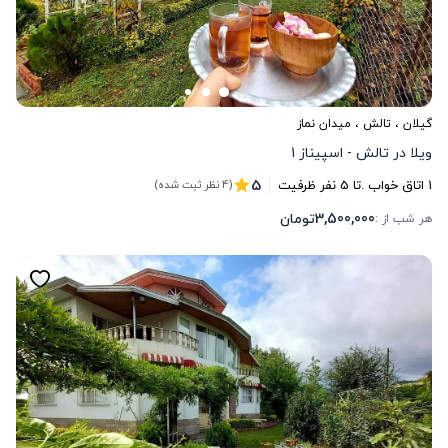
گیلان
،
تالش
، میدان نماز
ویلا در تالش - اسپیناز 1
5
1
اتاق خواب .
تا
5
نفر ظرفیت
(4 نظر ثبت شده)
3,500,000
تومان
هر شب از :