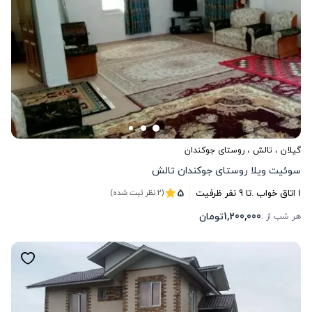
گیلان
،
تالش
، روستای جوکندان
سوئیت ویلا روستای جوکندان تالش
5
1
اتاق خواب .
تا
9
نفر ظرفیت
(2 نظر ثبت شده)
1,200,000
تومان
هر شب از :