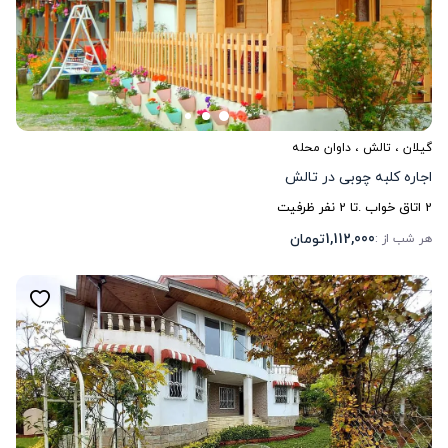
گیلان
،
تالش
، داوان محله
اجاره کلبه چوبی در تالش
2
اتاق خواب .
تا
2
نفر ظرفیت
1,112,000
تومان
هر شب از :