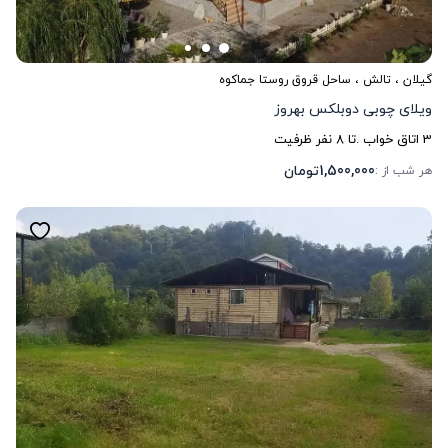
گیلان
،
تالش
، ساحل قروق روستا جماکوه
ویلای چوبی دوبلکس بهروز
3
اتاق خواب .
تا
8
نفر ظرفیت
1,500,000
تومان
هر شب از :