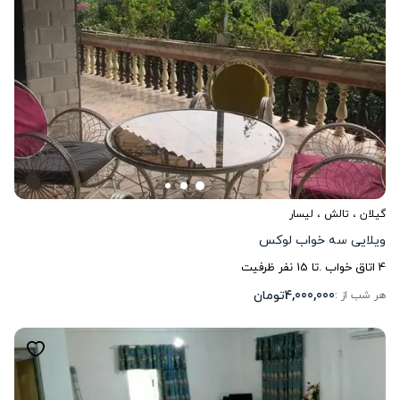
گیلان
،
تالش
، لیسار
ویلایی سه خواب لوکس
4
اتاق خواب .
تا
15
نفر ظرفیت
4,000,000
تومان
هر شب از :