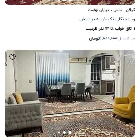
گیلان
،
تالش
، خیابان نهضت
ویلا جنگلی تک خوابه در تالش
1
اتاق خواب .
تا
13
نفر ظرفیت
1,800,000
تومان
هر شب از :