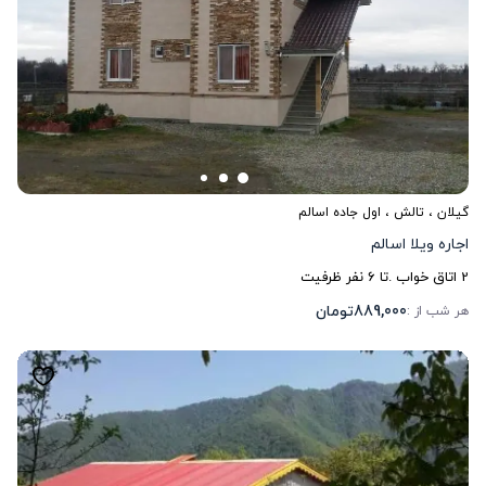
گیلان
،
تالش
، اول جاده اسالم
اجاره ویلا اسالم
2
اتاق خواب .
تا
6
نفر ظرفیت
889,000
تومان
هر شب از :