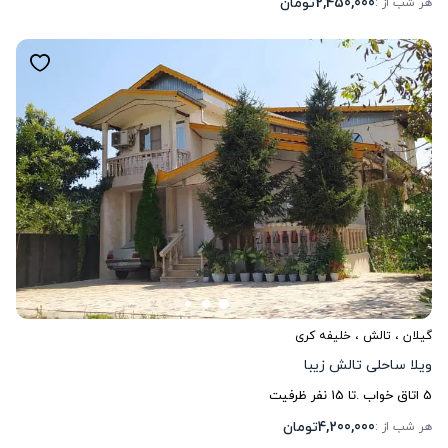
2,450,000
تومان
هر شب از :
گیلان
،
تالش
، خلیفه کری
ویلا ساحلی تالش زیبا
5
اتاق خواب .
تا
15
نفر ظرفیت
4,200,000
تومان
هر شب از :