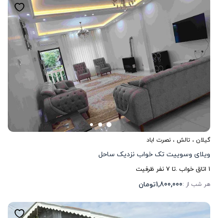
گیلان
،
تالش
، نصرت اباد
ویلای وسوییت تک خواب نزدیک ساحل
1
اتاق خواب .
تا
7
نفر ظرفیت
1,800,000
تومان
هر شب از :