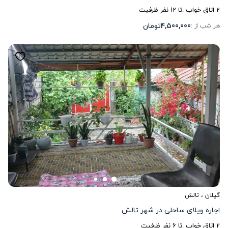
2
اتاق خواب .
تا
12
نفر ظرفیت
4,500,000
تومان
هر شب از :
گیلان
،
تالش
اجاره ویلای ساحلی در شهر تالش
2
اتاق خواب .
تا
6
نفر ظرفیت