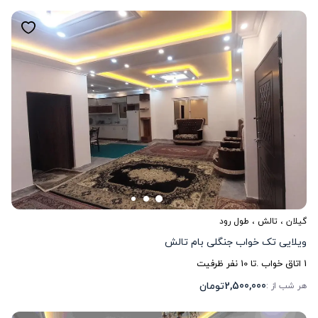
گیلان
،
تالش
، طول رود
ویلایی تک خواب جنگلی بام تالش
1
اتاق خواب .
تا
10
نفر ظرفیت
2,500,000
تومان
هر شب از :