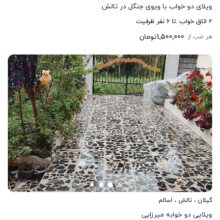
ویلای دو خواب با ویوی جنگل در تالش
2
اتاق خواب .
تا
6
نفر ظرفیت
1,500,000
تومان
هر شب از :
گیلان
،
تالش
، اسالم
ویلایی دو خوابه میرزایی