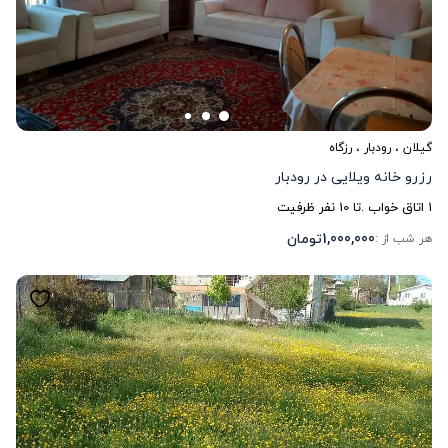
گیلان
،
رودبار
، رزگاه
رزرو خانه ویلایی در رودبار
1
اتاق خواب .
تا
10
نفر ظرفیت
1,000,000
تومان
هر شب از :