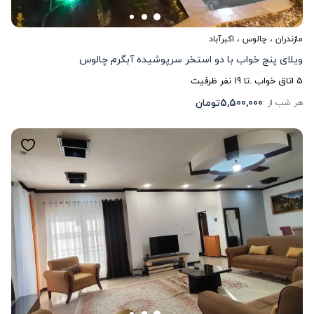
مازندران
،
چالوس
، اکبرآباد
ویلای پنج خواب با دو استخر سرپوشیده آبگرم چالوس
5
اتاق خواب .
تا
19
نفر ظرفیت
5,500,000
تومان
هر شب از :