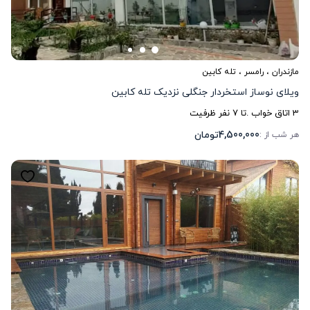
مازندران
،
رامسر
، تله کابین
ویلای نوساز استخردار جنگلی نزدیک تله کابین
3
اتاق خواب .
تا
7
نفر ظرفیت
4,500,000
تومان
هر شب از :