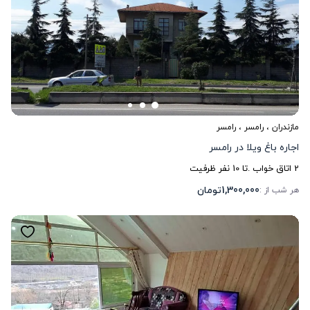
مازندران
،
رامسر
، رامسر
اجاره باغ ویلا در رامسر
2
اتاق خواب .
تا
10
نفر ظرفیت
1,300,000
تومان
هر شب از :