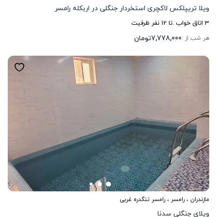
ویلا تریپلکس لاکچری استخردار جنگلی در اربکله رامسر
3
اتاق خواب .
تا
12
نفر ظرفیت
7,778,000
تومان
هر شب از :
مازندران
،
رامسر
، رامسر تنگدره غربی
ویلای جنگلی سدنا