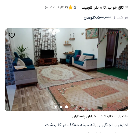
5
3
اتاق خواب .
تا
8
نفر ظرفیت
(2 نظر ثبت شده)
6,500,000
تومان
هر شب از :
مازندران
،
کلاردشت
، خیابان پاسداران
اجاره ویلا جنگی روزانه طبقه همکف در کلاردشت