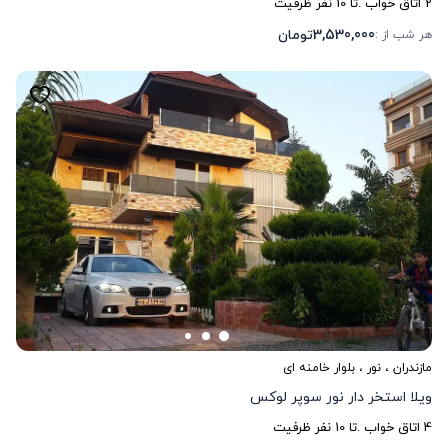
2
اتاق خواب .
تا
10
نفر ظرفیت
3,530,000
تومان
هر شب از :
مازندران
،
نور
، بلوار خامنه ای
ویلا استخر دار نور سوپر لوکس
4
اتاق خواب .
تا
10
نفر ظرفیت