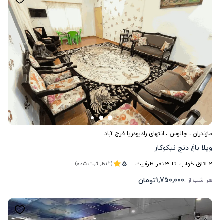
مازندران
،
چالوس
، انتهای رادیودریا فرج آباد
ویلا باغ دنج نیکوکار
5
2
اتاق خواب .
تا
3
نفر ظرفیت
(2 نظر ثبت شده)
1,750,000
تومان
هر شب از :