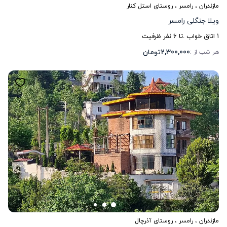
مازندران
،
رامسر
، روستای استل کنار
ویلا جنگلی رامسر
1
اتاق خواب .
تا
6
نفر ظرفیت
2,300,000
تومان
هر شب از :
مازندران
،
رامسر
، روستای آذرچال