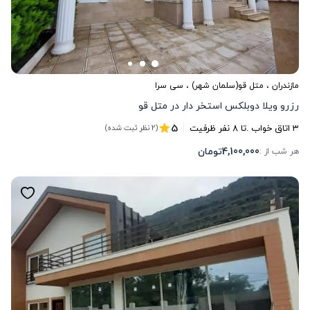
مازندران
،
متل قو(سلمان شهر)
، سی سرا
رزرو ویلا دوبلکس استخر دار در متل قو
5
3
اتاق خواب .
تا
8
نفر ظرفیت
(2 نظر ثبت شده)
4,100,000
تومان
هر شب از :