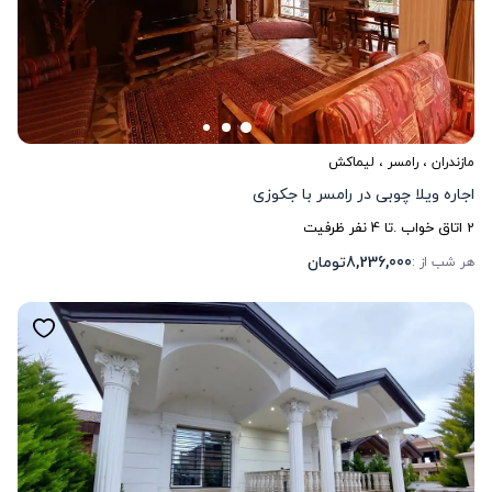
مازندران
،
رامسر
، لیماکش
اجاره ویلا چوبی در رامسر با جکوزی
2
اتاق خواب .
تا
4
نفر ظرفیت
8,236,000
تومان
هر شب از :