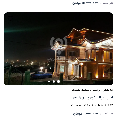
15,000,000
تومان
هر شب از :
مازندران
،
رامسر
، سفید تمشک
اجاره ویلا لاکچری در رامسر
3
اتاق خواب .
تا
10
نفر ظرفیت
10,000,000
تومان
هر شب از :