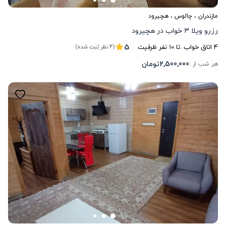
مازندران
،
چالوس
، هچیرود
رزرو ویلا 3 خواب در هچیرود
5
4
اتاق خواب .
تا
10
نفر ظرفیت
(4 نظر ثبت شده)
2,500,000
تومان
هر شب از :