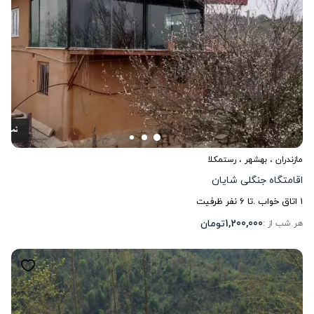
مازندران
،
بهشهر
، رستمکلا
اقامتگاه جنگلی شایان
1
اتاق خواب .
تا
6
نفر ظرفیت
1,200,000
تومان
هر شب از :