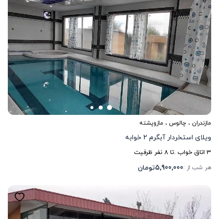
مازندران
،
چالوس
، مازوپشته
ویلای استخردار آبگرم 2 خوابه
3
اتاق خواب .
تا
8
نفر ظرفیت
5,900,000
تومان
هر شب از :