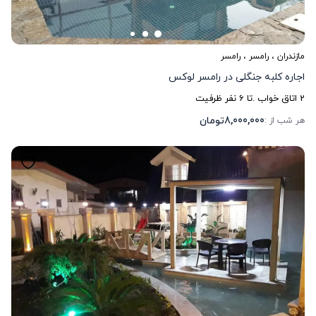
مازندران
،
رامسر
، رامسر
اجاره کلبه جنگلی در رامسر لوکس
2
اتاق خواب .
تا
6
نفر ظرفیت
8,000,000
تومان
هر شب از :