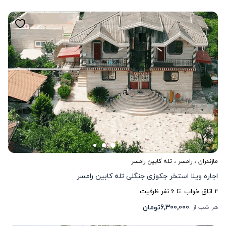
مازندران
،
رامسر
، تله کابین رامسر
اجاره ویلا استخر جکوزی جنگلی تله کابین رامسر
2
اتاق خواب .
تا
6
نفر ظرفیت
6,300,000
تومان
هر شب از :