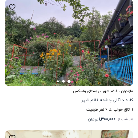
مازندران
،
قائم شهر
، روستای واسکس
کلبه جنگلی چشمه قائم شهر
1
اتاق خواب .
تا
6
نفر ظرفیت
1,300,000
تومان
هر شب از :