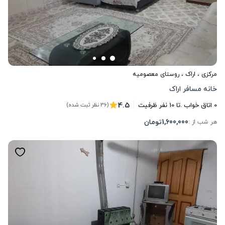
مرکزی
،
اراک
، روستای معصومیه
خانه مسافر اراک
4.5
0
اتاق خواب .
تا
10
نفر ظرفیت
(36 نظر ثبت شده)
1,600,000
تومان
هر شب از :