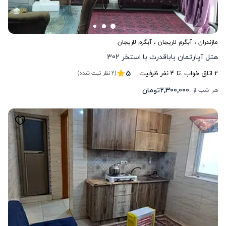
مازندران
،
آبگرم لاریجان
، آبگرم لاریجان
هتل آپارتمان باباقدرت با استخر 302
5
2
اتاق خواب .
تا
4
نفر ظرفیت
(2 نظر ثبت شده)
2,300,000
تومان
هر شب از :