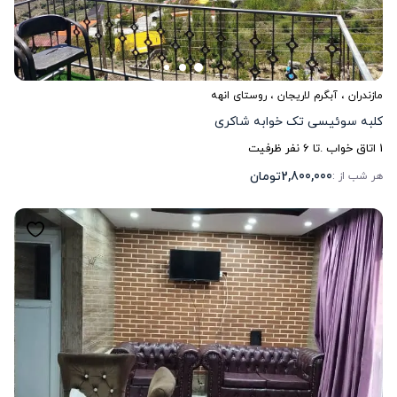
مازندران
،
آبگرم لاریجان
، روستای انهه
کلبه سوئیسی تک خوابه شاکری
1
اتاق خواب .
تا
6
نفر ظرفیت
2,800,000
تومان
هر شب از :