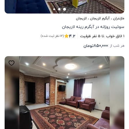
مازندران
،
آبگرم لاریجان
، لاریجان
سوئیت روزانه در آبگرم رینه لاریجان
4.2
1
اتاق خواب .
تا
5
نفر ظرفیت
(12 نظر ثبت شده)
850,000
تومان
هر شب از :