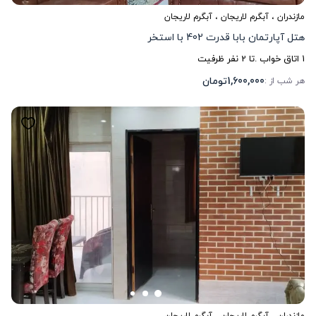
مازندران
،
آبگرم لاریجان
، آبگرم لاریجان
هتل آپارتمان بابا قدرت 402 با استخر
1
اتاق خواب .
تا
2
نفر ظرفیت
1,600,000
تومان
هر شب از :
مازندران
،
آبگرم لاریجان
، آبگرم لاریجان