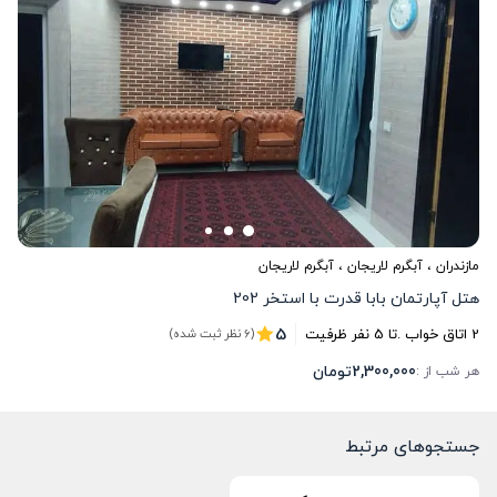
مازندران
،
آبگرم لاریجان
، آبگرم لاریجان
هتل آپارتمان بابا قدرت با استخر 202
5
2
اتاق خواب .
تا
5
نفر ظرفیت
(6 نظر ثبت شده)
2,300,000
تومان
هر شب از :
جستجوهای مرتبط