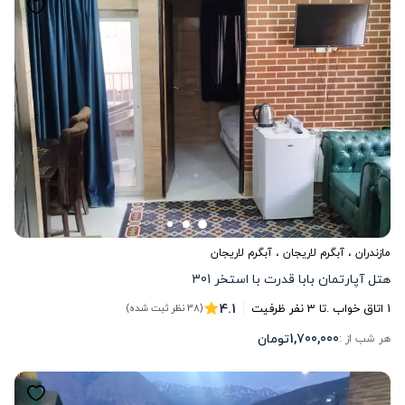
مازندران
،
آبگرم لاریجان
، آبگرم لاریجان
هتل آپارتمان بابا قدرت با استخر 301
4.1
1
اتاق خواب .
تا
3
نفر ظرفیت
(38 نظر ثبت شده)
1,700,000
تومان
هر شب از :