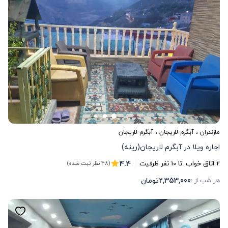
مازندران
،
آبگرم لاریجان
، آبگرم لاریجان
اجاره ویلا در آبگرم لاریجان(رینه)
4.4
2
اتاق خواب .
تا
10
نفر ظرفیت
(48 نظر ثبت شده)
2,353,000
تومان
هر شب از :