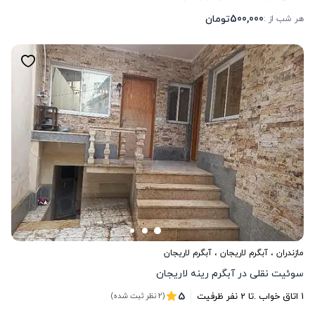
500,000
تومان
هر شب از :
مازندران
،
آبگرم لاریجان
، آبگرم لاریجان
سوئیت نقلی در آبگرم رینه لاریجان
5
1
اتاق خواب .
تا
2
نفر ظرفیت
(2 نظر ثبت شده)