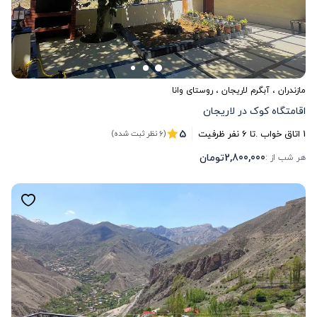
مازندران
،
آبگرم لاریجان
، روستای وانا
اقامتگاه کوک در لاریجان
5
1
اتاق خواب .
تا
6
نفر ظرفیت
(6 نظر ثبت شده)
2,800,000
تومان
هر شب از :