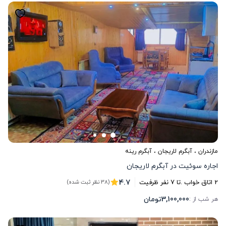
مازندران
،
آبگرم لاریجان
، آبگرم رینه
اجاره سوئیت در آبگرم لاریجان
4.7
2
اتاق خواب .
تا
7
نفر ظرفیت
(38 نظر ثبت شده)
3,100,000
تومان
هر شب از :