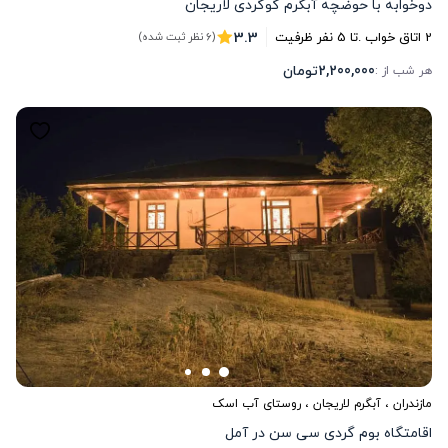
دوخوابه با حوضچه آبگرم گوگردی لاریجان
3.3
2
اتاق خواب .
تا
5
نفر ظرفیت
(6 نظر ثبت شده)
2,200,000
تومان
هر شب از :
مازندران
،
آبگرم لاریجان
، روستای آب اسک
اقامتگاه بوم گردی سی سن در آمل