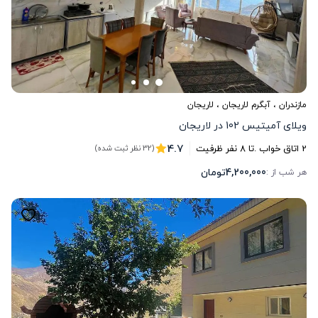
مازندران
،
آبگرم لاریجان
، لاریجان
ویلای آمیتیس 102 در لاریجان
4.7
2
اتاق خواب .
تا
8
نفر ظرفیت
(32 نظر ثبت شده)
4,200,000
تومان
هر شب از :