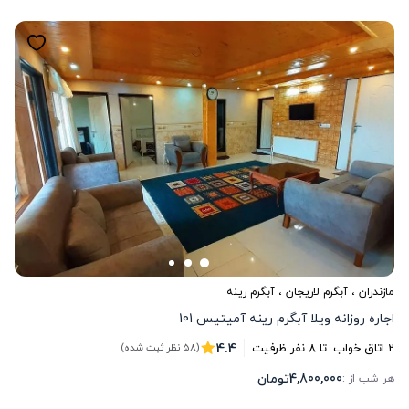
مازندران
،
آبگرم لاریجان
، آبگرم رینه
اجاره روزانه ویلا آبگرم رینه آمیتیس 101
4.4
2
اتاق خواب .
تا
8
نفر ظرفیت
(58 نظر ثبت شده)
4,800,000
تومان
هر شب از :