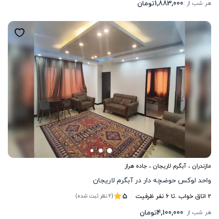
1,883,000
تومان
هر شب از :
مازندران
،
آبگرم لاریجان
، جاده هراز
واحد لوکس حوضچه دار در آبگرم لاریجان
5
2
اتاق خواب .
تا
6
نفر ظرفیت
(2 نظر ثبت شده)
4,100,000
تومان
هر شب از :