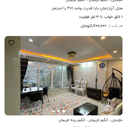
هتل آپارتمان بابا قدرت واحد 401 با استخر
1
اتاق خواب .
تا
3
نفر ظرفیت
1,700,000
تومان
هر شب از :
مازندران
،
آبگرم لاریجان
، آبگرم رینه لاریجان