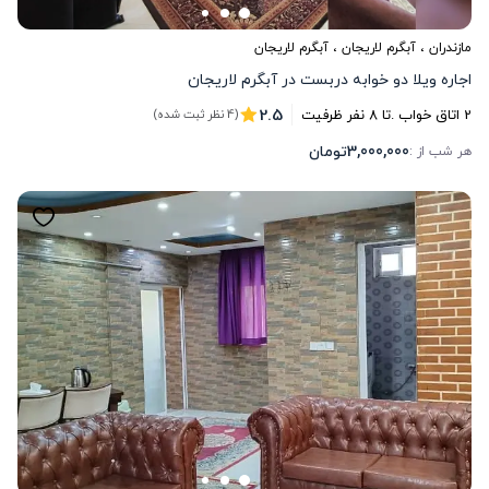
مازندران
،
آبگرم لاریجان
، آبگرم لاریجان
اجاره ویلا دو خوابه دربست در آبگرم لاریجان
2.5
2
اتاق خواب .
تا
8
نفر ظرفیت
(4 نظر ثبت شده)
3,000,000
تومان
هر شب از :