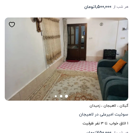
1,500,000
تومان
هر شب از :
گیلان
،
لاهیجان
، زمیدان
سوئیت امیرعلی در لاهیجان
1
اتاق خواب .
تا
3
نفر ظرفیت
750,000
تومان
هر شب از :