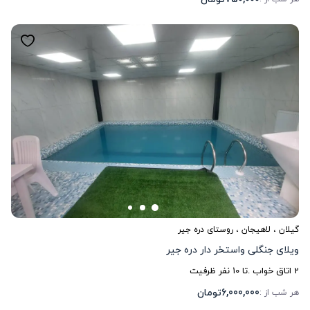
گیلان
،
لاهیجان
، روستای دره جیر
ویلای جنگلی واستخر دار دره جیر
2
اتاق خواب .
تا
10
نفر ظرفیت
6,000,000
تومان
هر شب از :