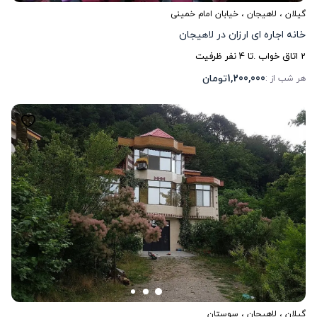
گیلان
،
لاهیجان
، خیابان امام خمینی
خانه اجاره ای ارزان در لاهیجان
2
اتاق خواب .
تا
4
نفر ظرفیت
1,200,000
تومان
هر شب از :
گیلان
،
لاهیجان
، سوستان