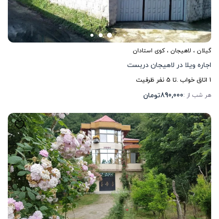
گیلان
،
لاهیجان
، کوی استادان
اجاره ویلا در لاهیجان دربست
1
اتاق خواب .
تا
5
نفر ظرفیت
890,000
تومان
هر شب از :