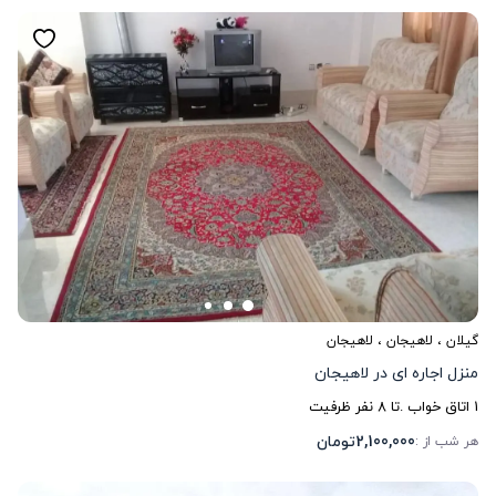
گیلان
،
لاهیجان
، لاهیجان
منزل اجاره ای در لاهیجان
1
اتاق خواب .
تا
8
نفر ظرفیت
2,100,000
تومان
هر شب از :