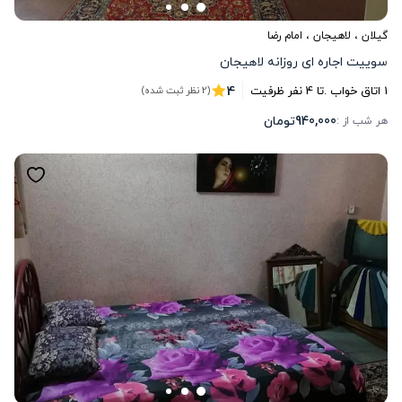
گیلان
،
لاهیجان
، امام رضا
سوییت اجاره ای روزانه لاهیجان
4
1
اتاق خواب .
تا
4
نفر ظرفیت
(2 نظر ثبت شده)
940,000
تومان
هر شب از :