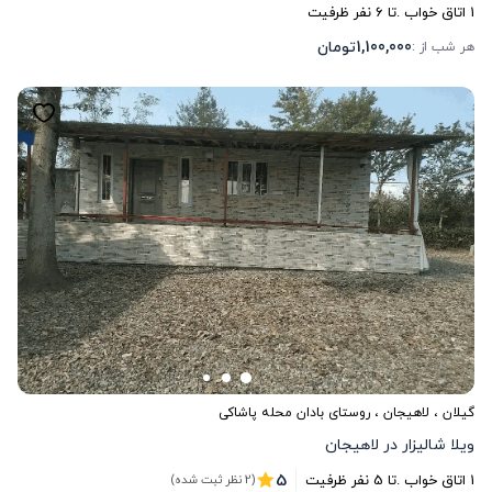
1
اتاق خواب .
تا
6
نفر ظرفیت
1,100,000
تومان
هر شب از :
گیلان
،
لاهیجان
، روستای بادان محله پاشاکی
ویلا شالیزار در لاهیجان
5
1
اتاق خواب .
تا
5
نفر ظرفیت
(2 نظر ثبت شده)