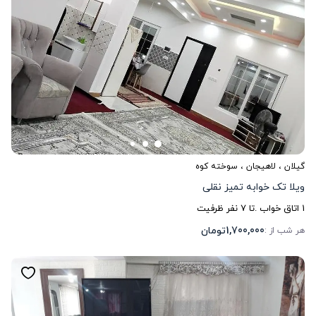
گیلان
،
لاهیجان
، سوخته کوه
ویلا تک خوابه تمیز نقلی
1
اتاق خواب .
تا
7
نفر ظرفیت
1,700,000
تومان
هر شب از :