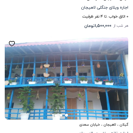
اجاره ویلای جنگلی لاهیجان
0
اتاق خواب .
تا
4
نفر ظرفیت
1,500,000
تومان
هر شب از :
گیلان
،
لاهیجان
، خیابان سعدی