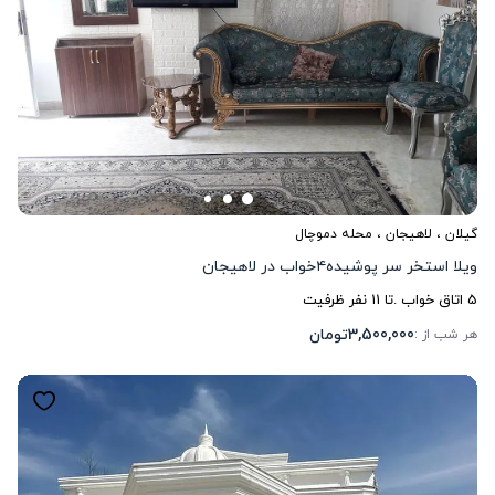
گیلان
،
لاهیجان
، محله دموچال
ویلا استخر سر پوشیده۴خواب در لاهیجان
5
اتاق خواب .
تا
11
نفر ظرفیت
3,500,000
تومان
هر شب از :