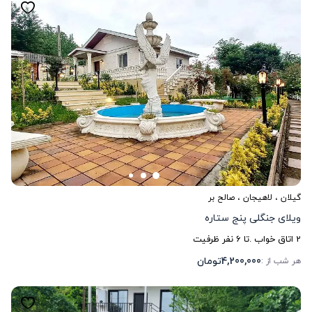
گیلان
،
لاهیجان
، صالح بر
ویلای جنگلی پنج ستاره
2
اتاق خواب .
تا
6
نفر ظرفیت
4,200,000
تومان
هر شب از :