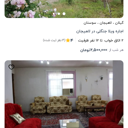
گیلان
،
لاهیجان
، سوستان
اجاره ویلا جنگلی در لاهیجان
4
2
اتاق خواب .
تا
12
نفر ظرفیت
(4 نظر ثبت شده)
2,500,000
تومان
هر شب از :