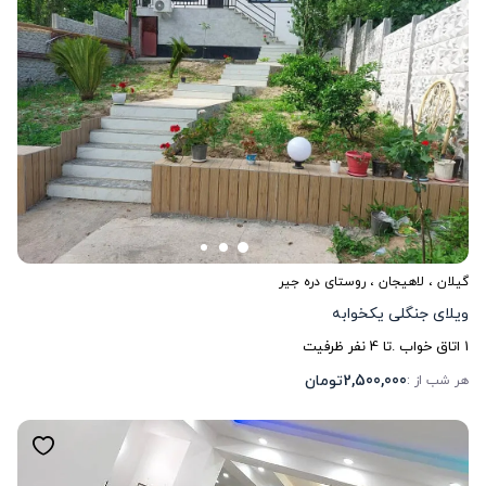
گیلان
،
لاهیجان
، روستای دره جیر
ویلای جنگلی یکخوابه
1
اتاق خواب .
تا
4
نفر ظرفیت
2,500,000
تومان
هر شب از :