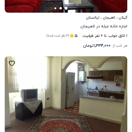
گیلان
،
لاهیجان
، لیالستان
اجاره خانه مبله در لاهیجان
5
1
اتاق خواب .
تا
6
نفر ظرفیت
(2 نظر ثبت شده)
1,334,000
تومان
هر شب از :