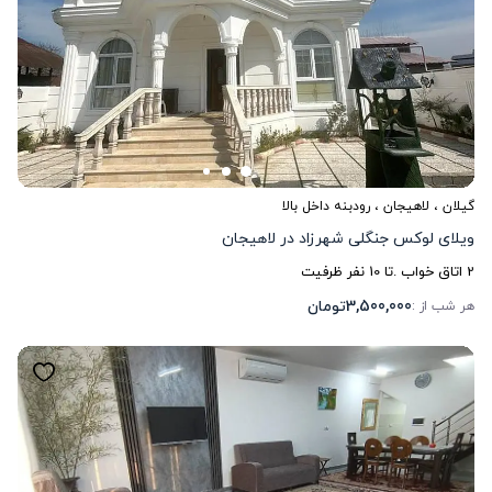
گیلان
،
لاهیجان
، رودبنه داخل بالا
ویلای لوکس جنگلی شهرزاد در لاهیجان
2
اتاق خواب .
تا
10
نفر ظرفیت
3,500,000
تومان
هر شب از :