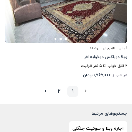
گیلان
،
لاهیجان
، رودبنه
ویلا دوبلکس دوخوابه افرا
2
اتاق خواب .
تا
5
نفر ظرفیت
1,765,000
تومان
هر شب از :
2
1
جستجوهای مرتبط
اجاره ویلا و سوئیت جنگلی