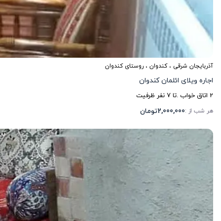
آذربایجان شرقی
،
کندوان
، روستای کندوان
اجاره ویلای ائلمان کندوان
2
اتاق خواب .
تا
7
نفر ظرفیت
2,000,000
تومان
هر شب از :