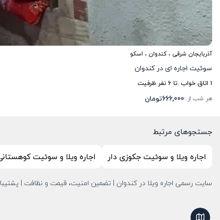
آذربایجان شرقی
،
کندوان
، اسکو
سوئیت اجاره ای در کندوان
1
اتاق خواب .
تا
6
نفر ظرفیت
666,000
تومان
هر شب از :
جستجوهای مرتبط
اجاره ویلا و سوئیت جکوزی دار
اجاره ویلا و سوئیت کوهستانی
سایت رسمی اجاره ویلا در کندوان | تضمین امنیت، قیمت و نظافت | پشتیبانی 7/24 | رزرو تلفنی و آنلاین قطعی در بهترین مناطق ک
نمایش نقشه