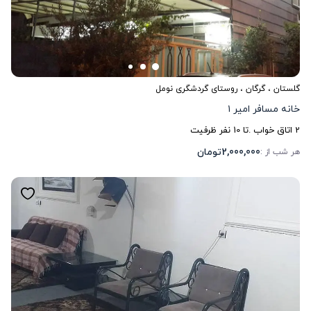
گلستان
،
گرگان
، روستای گردشگری نومل
خانه مسافر امیر ۱
2
اتاق خواب .
تا
10
نفر ظرفیت
2,000,000
تومان
هر شب از :