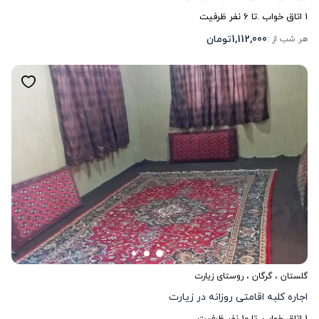
1
اتاق خواب .
تا
6
نفر ظرفیت
1,112,000
تومان
هر شب از :
گلستان
،
گرگان
، روستای زیارت
اجاره کلبه اقامتی روزانه در زیارت
1
اتاق خواب .
تا
10
نفر ظرفیت