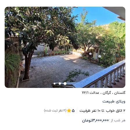
گلستان
،
گرگان
، عدالت 72/1
ویلای طبیعت
5
2
اتاق خواب .
تا
10
نفر ظرفیت
(2 نظر ثبت شده)
3,000,000
تومان
هر شب از :