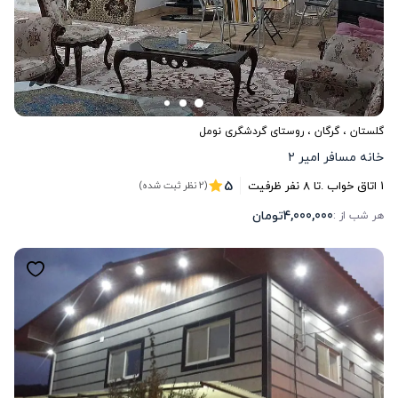
گلستان
،
گرگان
، روستای گردشگری نومل
خانه مسافر امیر ۲
5
1
اتاق خواب .
تا
8
نفر ظرفیت
(2 نظر ثبت شده)
4,000,000
تومان
هر شب از :