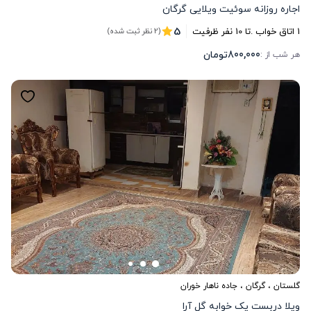
اجاره روزانه سوئیت ویلایی گرگان
5
1
اتاق خواب .
تا
10
نفر ظرفیت
(2 نظر ثبت شده)
800,000
تومان
هر شب از :
گلستان
،
گرگان
، جاده ناهار خوران
ویلا دربست یک خوابه گل آرا