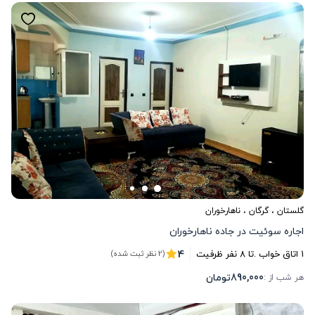
گلستان
،
گرگان
، ناهارخوران
اجاره سوئیت در جاده ناهارخوران
4
1
اتاق خواب .
تا
8
نفر ظرفیت
(2 نظر ثبت شده)
890,000
تومان
هر شب از :