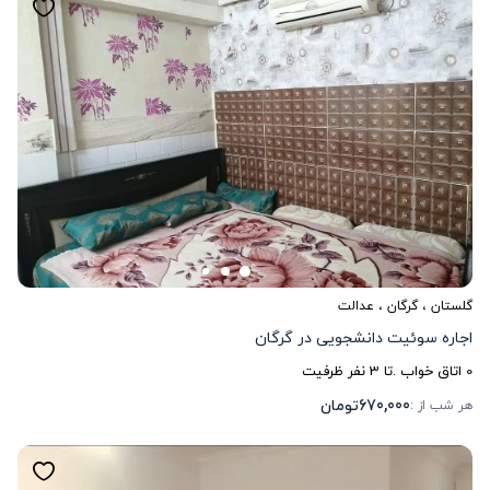
گلستان
،
گرگان
، عدالت
اجاره سوئیت دانشجویی در گرگان
0
اتاق خواب .
تا
3
نفر ظرفیت
670,000
تومان
هر شب از :