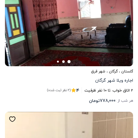
گلستان
،
گرگان
، شهر قرق
اجاره ویلا شهر گرگان
4
2
اتاق خواب .
تا
10
نفر ظرفیت
(2 نظر ثبت شده)
778,000
تومان
هر شب از :