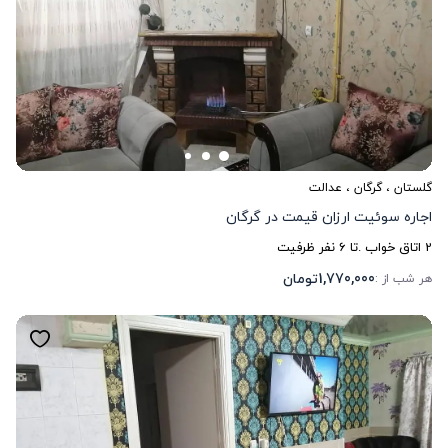
گلستان
،
گرگان
، عدالت
اجاره سوئیت ارزان قیمت در گرگان
2
اتاق خواب .
تا
6
نفر ظرفیت
1,770,000
تومان
هر شب از :