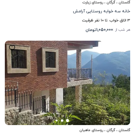
گلستان
،
گرگان
، روستای زیارت
خانه سه خوابه روستایی آرامش
3
اتاق خواب .
تا
10
نفر ظرفیت
1,050,000
تومان
هر شب از :
گلستان
،
گرگان
، روستای ماهیان