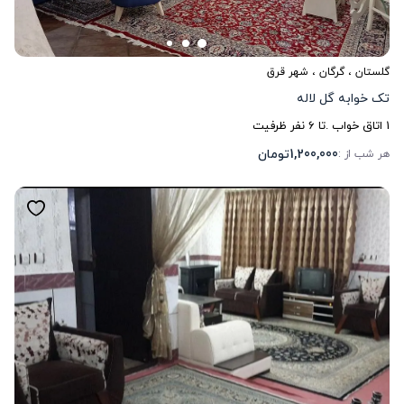
گلستان
،
گرگان
، شهر قرق
تک خوابه گل لاله
1
اتاق خواب .
تا
6
نفر ظرفیت
1,200,000
تومان
هر شب از :