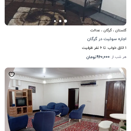
گلستان
،
گرگان
، عدالت
اجاره سوئیت در گرگان
1
اتاق خواب .
تا
6
نفر ظرفیت
960,000
تومان
هر شب از :