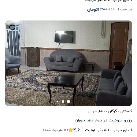
1,300,000
تومان
هر شب از :
گلستان
،
گرگان
، ناهار خوران
رزرو سوئیت در بلوار ناهارخوران
4.6
1
اتاق خواب .
تا
5
نفر ظرفیت
(10 نظر ثبت شده)