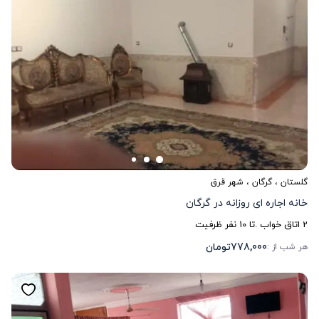
گلستان
،
گرگان
، شهر قرق
خانه اجاره ای روزانه در گرگان
2
اتاق خواب .
تا
10
نفر ظرفیت
778,000
تومان
هر شب از :