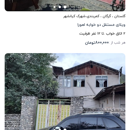
گلستان
،
گرگان
، کمربندی،‌شهرک کیانشهر
ویلای مستقل دو خوابه اهورا
2
اتاق خواب .
تا
12
نفر ظرفیت
800,000
تومان
هر شب از :