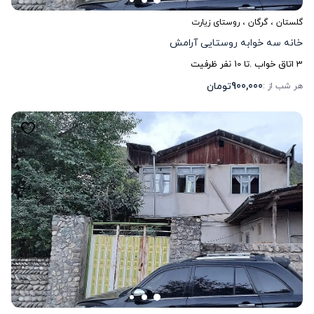
گلستان
،
گرگان
، روستای زیارت
خانه سه خوابه روستایی آرامش
3
اتاق خواب .
تا
10
نفر ظرفیت
900,000
تومان
هر شب از :